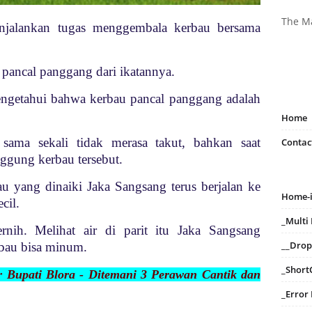
The M
njalankan tugas menggembala kerbau bersama
pancal panggang dari ikatannya.
ngetahui bahwa kerbau pancal panggang adalah
Home
sama sekali tidak merasa takut, bahkan saat
Contac
gung kerbau tersebut.
u yang dinaiki Jaka Sangsang terus berjalan ke
Home-
cil.
_Mult
ernih. Melihat air di parit itu Jaka Sangsang
__Dro
rbau bisa minum.
_Short
or Bupati Blora - Ditemani 3 Perawan Cantik dan
_Error