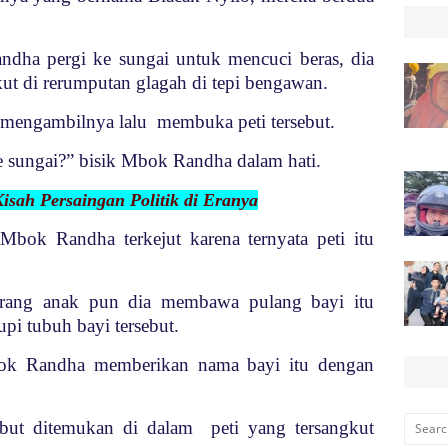
ndha pergi ke sungai untuk mencuci beras, dia
kut di rerumputan glagah di tepi bengawan.
 mengambilnya lalu membuka peti tersebut.
e sungai?” bisik Mbok Randha
dalam hati.
isah Persaingan Politik di Eranya
 Mbok Randha terkejut karena ternyata peti itu
eorang anak pun dia membawa pulang bayi itu
pi tubuh bayi tersebut.
bok Randha memberikan nama bayi itu dengan
sebut ditemukan di dalam peti yang tersangkut