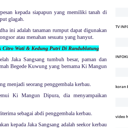
esan kepada siapapun yang memiliki tanah di
put glagah.
TV IN
ha ini adalah tanaman rumput dapat digunakan
longsor atau menahan sesuatu yang hanyut.
ik Citro Wati & Kedung Putri Di Randublatung
INFOK
telah Jaka Sangsang tumbuh besar, paman dan
rumah Begede Kuwung yang bernama Ki Mangun
ng menjadi seorang penggembala kerbau.
koran 
nemui Ki Mangun Dipura, dia menyampaikan
iterima sebagai abdi penggembala kerbau.
video 
kan kepada Jaka Sangsang adalah seekor kerbau