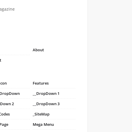
agazine
About
t
icon
Features
i DropDown
__DropDown 1
pDown 2
__DropDown 3
Codes
_SiteMap
 Page
Mega Menu