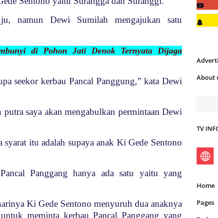
Gede Sentono yaitu Surangga dan Suranggi.
ju, namun Dewi Sumilah mengajukan satu
embunyi di Pohon Jati Denok Ternyata Dijaga
Advert
About 
pa seekor kerbau Pancal Panggung,” kata Dewi
n putra saya akan mengabulkan permintaan Dewi
TV IN
syarat itu adalah supaya anak Ki Gede Sentono
 Pancal Panggang hanya ada satu yaitu yang
Home
Pages
 harinya Ki Gede Sentono menyuruh dua anaknya
untuk meminta kerbau Pancal Panggang yang