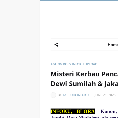
Hom
AGUNG ROES INFOKU UPLOAD
Misteri Kerbau Panc
Dewi Sumilah & Jak
BY
TABLOID INFOKU
-
JUNE 21, 2026
INFOKU, BLORA
- Konon,
Jambi, Desa
Madalem ada seo