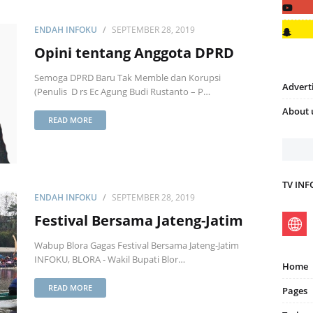
ENDAH INFOKU
SEPTEMBER 28, 2019
Opini tentang Anggota DPRD
Semoga DPRD Baru Tak Memble dan Korupsi
Advert
(Penulis D rs Ec Agung Budi Rustanto – P…
About 
READ MORE
TV IN
ENDAH INFOKU
SEPTEMBER 28, 2019
Festival Bersama Jateng-Jatim
Wabup Blora Gagas Festival Bersama Jateng-Jatim
INFOKU, BLORA - Wakil Bupati Blor…
Home
READ MORE
Pages