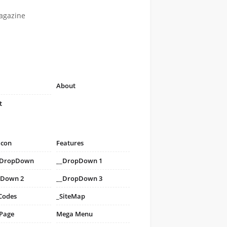
agazine
About
t
icon
Features
i DropDown
__DropDown 1
pDown 2
__DropDown 3
Codes
_SiteMap
 Page
Mega Menu