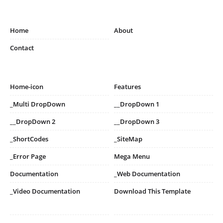
Home
About
Contact
Home-icon
Features
_Multi DropDown
__DropDown 1
__DropDown 2
__DropDown 3
_ShortCodes
_SiteMap
_Error Page
Mega Menu
Documentation
_Web Documentation
_Video Documentation
Download This Template