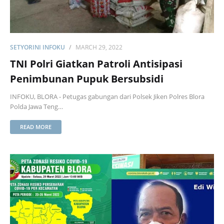
SETYORINI INFOKU
MARCH 29, 2022
TNI Polri Giatkan Patroli Antisipasi
Penimbunan Pupuk Bersubsidi
INFOKU, BLORA - Petugas gabungan dari Polsek Jiken Polres Blora
Polda Jawa Teng…
READ MORE