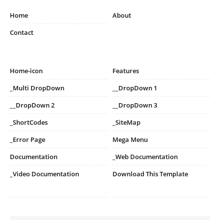
Home
About
Contact
Home-icon
Features
_Multi DropDown
__DropDown 1
__DropDown 2
__DropDown 3
_ShortCodes
_SiteMap
_Error Page
Mega Menu
Documentation
_Web Documentation
_Video Documentation
Download This Template