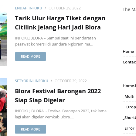
ENDAH INFOKU
OCTOBER 29, 2022
The M
Tarik Ulur Harga Tiket dengan
Citilink jelang Hari Jadi Blora
INFOKU,BLORA – Sampai saat ini pendaratan
pesawat komersil di Bandara Ngloram ma…
Home
READ MORE
Contac
SETYORINI INFOKU
OCTOBER 29, 2022
Home-
Blora Festival Barongan 2022
_Mult
Siap Siap Digelar
__Dro
INFOKU, BLORA - Festival Barongan 2022, tak lama
lagi akan digelar Pemkab Blora.…
_Short
_Error
READ MORE