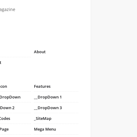
agazine
About
t
icon
Features
i DropDown
__DropDown 1
pDown 2
__DropDown 3
Codes
_SiteMap
 Page
Mega Menu