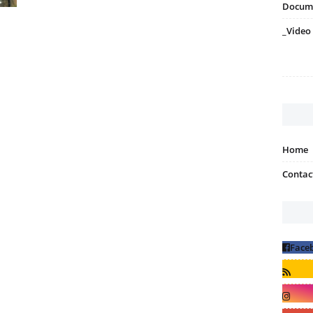
Docum
_Video
Home
Contac