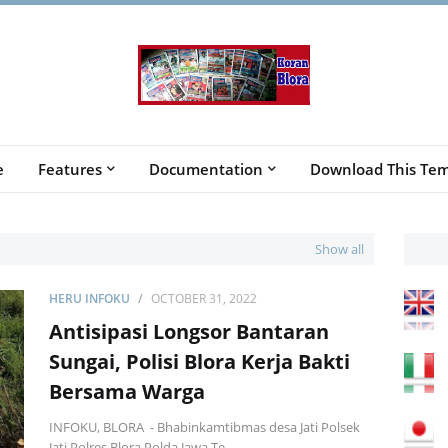
e
Features
Documentation
Download This Tem
Show all
HERU INFOKU
OCTOBER 31, 2022
Antisipasi Longsor Bantaran
Sungai, Polisi Blora Kerja Bakti
Bersama Warga
INFOKU, BLORA - Bhabinkamtibmas desa Jati Polsek
Jati Polres Blora Polda Jawa Te…