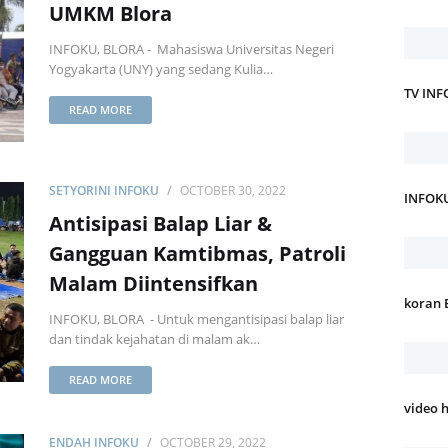
UMKM Blora
INFOKU, BLORA - Mahasiswa Universitas Negeri
Yogyakarta (UNY) yang sedang Kulia…
TV IN
READ MORE
SETYORINI INFOKU
OCTOBER 30, 2022
INFOK
Antisipasi Balap Liar &
Gangguan Kamtibmas, Patroli
Malam Diintensifkan
koran 
INFOKU, BLORA - Untuk mengantisipasi balap liar
dan tindak kejahatan di malam ak…
READ MORE
video 
ENDAH INFOKU
OCTOBER 29, 2022