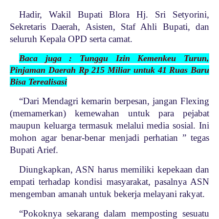
Hadir, Wakil Bupati Blora Hj. Sri Setyorini,
Sekretaris Daerah, Asisten, Staf Ahli Bupati, dan
seluruh Kepala OPD serta camat.
Baca juga : Tunggu Izin Kemenkeu Turun,
Pinjaman Daerah Rp 215 Miliar untuk 41 Ruas Baru
Bisa Terealisasi
“Dari Mendagri kemarin berpesan, jangan Flexing
(memamerkan) kemewahan untuk para pejabat
maupun keluarga termasuk melalui media sosial. Ini
mohon agar benar-benar menjadi perhatian ” tegas
Bupati Arief.
Diungkapkan, ASN harus memiliki kepekaan dan
empati terhadap kondisi masyarakat, pasalnya ASN
mengemban amanah untuk bekerja melayani rakyat.
“Pokoknya sekarang dalam memposting sesuatu