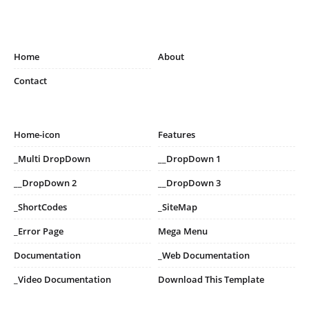
Home
About
Contact
Home-icon
Features
_Multi DropDown
__DropDown 1
__DropDown 2
__DropDown 3
_ShortCodes
_SiteMap
_Error Page
Mega Menu
Documentation
_Web Documentation
_Video Documentation
Download This Template