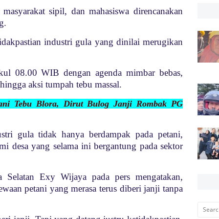
si masyarakat sipil, dan mahasiswa direncanakan
g.
idakpastian industri gula yang dinilai merugikan
ukul 08.00 WIB dengan agenda mimbar bebas,
t, hingga aksi tumpah tebu massal.
ani Tebu Blora, Dirut Bulog Janji Rombak PG
ustri gula tidak hanya berdampak pada petani,
mi desa yang selama ini bergantung pada sektor
ra Selatan Exy Wijaya pada pers mengatakan,
ewaan petani yang merasa terus diberi janji tanpa