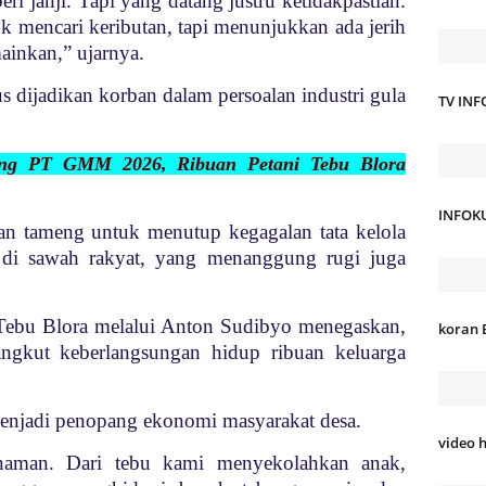
beri janji. Tapi yang datang justru ketidakpastian.
mencari keributan, tapi menunjukkan ada jerih
ainkan,” ujarnya.
s dijadikan korban dalam persoalan industri gula
TV IN
ling PT GMM 2026, Ribuan Petani Tebu Blora
INFOK
kan tameng untuk menutup kegagalan tata kelola
t di sawah rakyat, yang menanggung rugi juga
Tebu Blora melalui Anton Sudibyo menegaskan,
koran 
angkut keberlangsungan hidup ribuan keluarga
menjadi penopang ekonomi masyarakat desa.
video 
anaman. Dari tebu kami menyekolahkan anak,