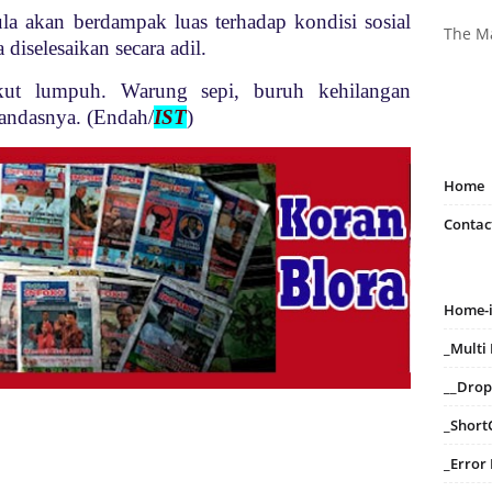
gula akan berdampak luas terhadap kondisi sosial
The M
diselesaikan secara adil.
ikut lumpuh. Warung sepi, buruh kehilangan
tandasnya. (Endah/
IST
)
Home
Contac
Home-
_Mult
__Dro
_Short
_Error