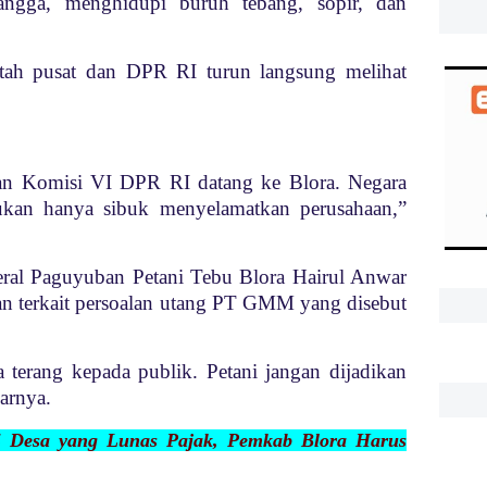
ngga, menghidupi buruh tebang, sopir, dan
tah pusat dan DPR RI turun langsung melihat
n Komisi VI DPR RI datang ke Blora. Negara
ukan hanya sibuk menyelamatkan perusahaan,”
deral Paguyuban Petani Tebu Blora Hairul Anwar
an terkait persoalan utang PT GMM yang disebut
 terang kepada publik. Petani jangan dijadikan
jarnya.
5 Desa yang Lunas Pajak, Pemkab Blora Harus