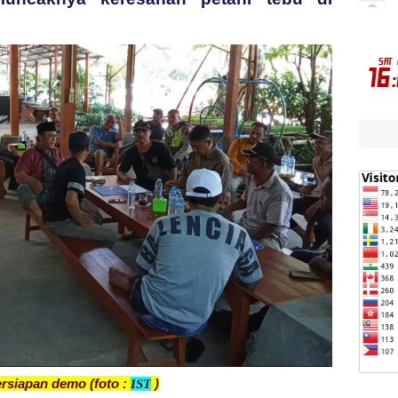
rsiapan demo (foto :
)
IST