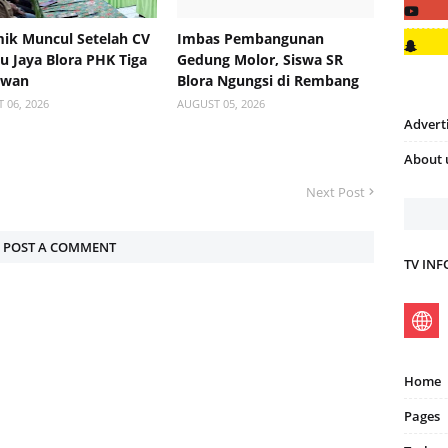
ik Muncul Setelah CV
Imbas Pembangunan
 Jaya Blora PHK Tiga
Gedung Molor, Siswa SR
awan
Blora Ngungsi di Rembang
 06, 2026
AUGUST 05, 2026
Advert
About 
Next Post
POST A COMMENT
TV IN
Home
Pages