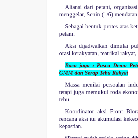
Aliansi dari petani, organisa
menggelar, Senin (1/6) mendatan
Sebagai bentuk protes atas ket
petani.
Aksi dijadwalkan dimulai p
orasi kerakyatan, teatrikal rakya
Baca juga : Pasca Demo Pet
GMM dan Serap Tebu Rakyat
Massa menilai persoalan ind
tetapi juga memukul roda ekono
tebu.
Koordinator aksi Front Blo
rencana aksi itu akumulasi kekec
kepastian.