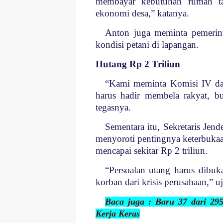
membayar kebutuhan rumah ta
ekonomi desa,” katanya.
Anton juga meminta pemerin
kondisi petani di lapangan.
Hutang Rp 2 Triliun
“Kami meminta Komisi IV da
harus hadir membela rakyat, b
tegasnya.
Sementara itu, Sekretaris Jen
menyoroti pentingnya keterbuka
mencapai sekitar Rp 2 triliun.
“Persoalan utang harus dibuka
korban dari krisis perusahaan,” u
Baca juga : Baru 37 dari 29
Kerja Keras