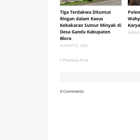
Tiga Terdakwa Dituntut
Polem
Ringan dalam Kasus
Wahyu
Kebakaran Sumur Minyak di
Kary
Desa Gandu Kabupaten
AUGUST
Blora
AUGUST 07, 2026
Previous Post
0 Comments