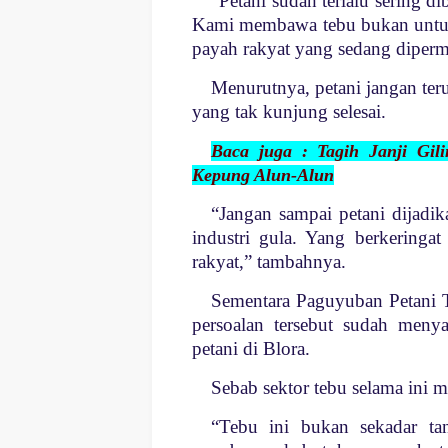
“Petani sudah terlalu sering di
Kami membawa tebu bukan untuk 
payah rakyat yang sedang diperm
Menurutnya, petani jangan teru
yang tak kunjung selesai.
Baca juga : Tagih Janji Gi
Kepung Alun-Alun
“Jangan sampai petani dijadi
industri gula. Yang berkeringa
rakyat,” tambahnya.
Sementara Paguyuban Petani 
persoalan tersebut sudah meny
petani di Blora.
Sebab sektor tebu selama ini 
“Tebu ini bukan sekadar t