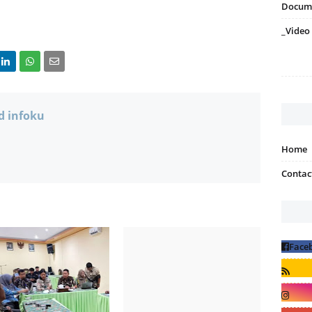
Docum
_Video
d infoku
Home
Contac