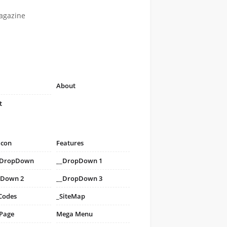
agazine
About
t
icon
Features
i DropDown
__DropDown 1
pDown 2
__DropDown 3
Codes
_SiteMap
 Page
Mega Menu