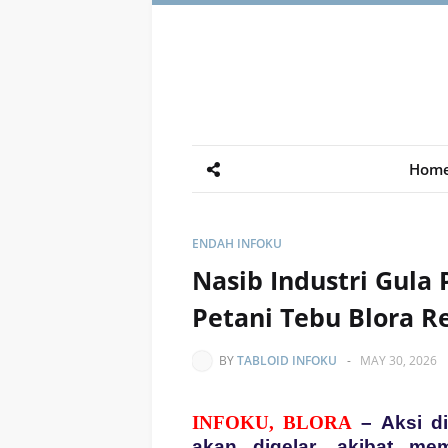
Hom
ENDAH INFOKU
Nasib Industri Gula
Petani Tebu Blora R
BY
TABLOID INFOKU
-
MAY 30, 2026
INFOKU, BLORA
– Aksi d
akan digelar, akibat me