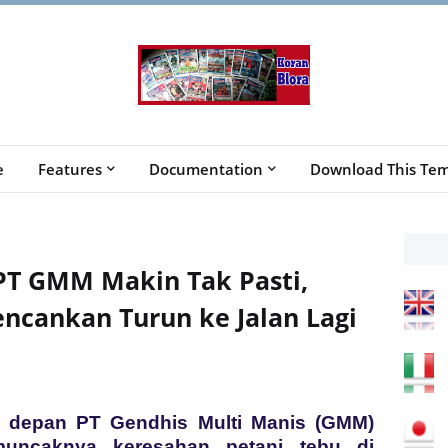
e
Features
Documentation
Download This Tem
 PT GMM Makin Tak Pasti,
encankan Turun ke Jalan Lagi
i depan PT Gendhis Multi Manis (GMM)
muncaknya keresahan petani tebu di