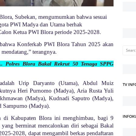
 Blora, Subekan, mengumumkan bahwa sesuai
gota PWI Madya dan Utama berhak
 Calon Ketua PWI Blora periode 2025-2028.
 bahwa Konferkab PWI Blora Tahun 2025 akan
5 mendatang,” terangnya.
... Polres Blora Bakal Rekrut 50 Tenaga SPPG
t adalah Urip Daryanto (Utama), Abdul Muiz
TV IN
kutnya Heri Purnomo (Madya), Aria Rusta Yuli
akhmawan (Madya), Kudnadi Saputro (Madya),
 Sampurno (Madya).
INFOK
 di Kabupaten Blora ini menghimbau, bagi 9
ang berminat mencalonkan diri sebagai Bakal
2025-2028, dapat mengambil berkas pendaftaran