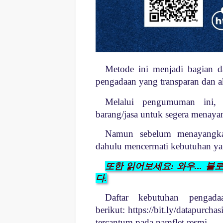
Metode ini menjadi bagian da
pengadaan yang transparan dan a
Melalui pengumuman ini, 
barang/jasa untuk segera menayan
Namun sebelum menayangkan
dahulu mencermati kebutuhan yan
또한 읽어보세요: 와우... 
다.
Daftar kebutuhan pengada
berikut:
https://bit.ly/datapurcha
tercantum pada pamflet resmi.