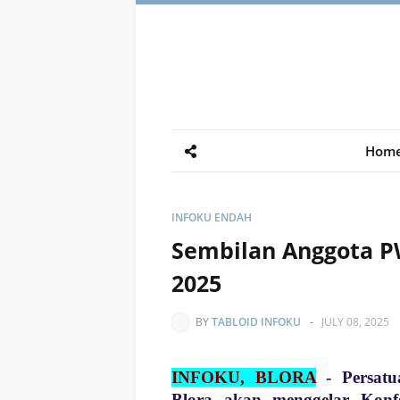
Hom
INFOKU ENDAH
Sembilan Anggota P
2025
BY
TABLOID INFOKU
-
JULY 08, 2025
INFOKU, BLORA
-
Persat
Blora akan menggelar Konf