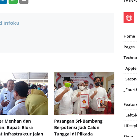
TV IN
d infoku
Home
Pages
Techno
_Apple
_Secon
_Fourt
Featur
_LeftS
er Menhan dan
Pasangan Sri-Bambang
Lifesty
n, Bupati Blora
Berpotensi Jadi Calon
t Infrastruktur Jalan
Tunggal di Pilkada
Shop