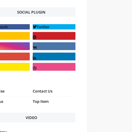
SOCIAL PLUGIN
ise
Contact Us
us
Top Item
VIDEO