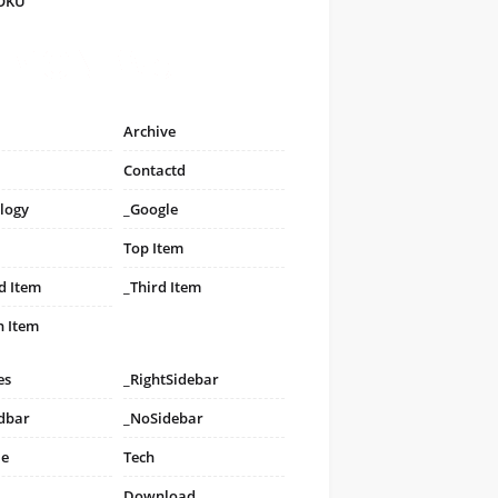
FOKU
Archive
Contactd
logy
_Google
Top Item
d Item
_Third Item
h Item
es
_RightSidebar
idbar
_NoSidebar
le
Tech
Download