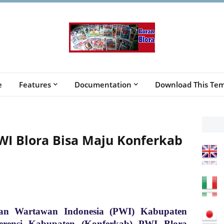
e
Features
Documentation
Download This Tem
WI Blora Bisa Maju Konferkab
uan Wartawan Indonesia (PWI) Kabupaten
erensi Kabupaten (Konferkab) PWI Blora