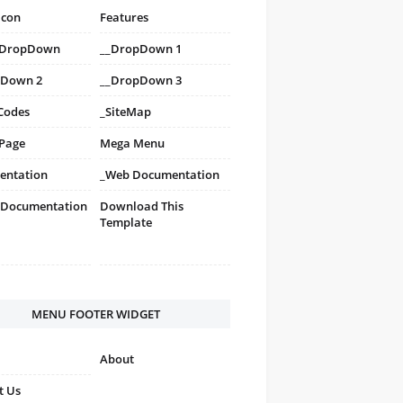
icon
Features
i DropDown
__DropDown 1
pDown 2
__DropDown 3
Codes
_SiteMap
 Page
Mega Menu
entation
_Web Documentation
 Documentation
Download This
Template
MENU FOOTER WIDGET
About
t Us