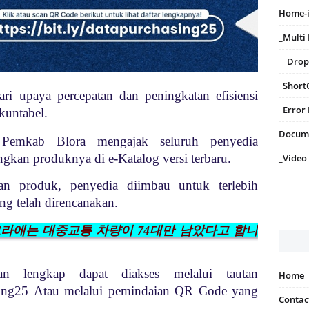
Home-
_Mult
__Dro
_Short
ri upaya percepatan dan peningkatan efisiensi
_Error
kuntabel.
Docum
Pemkab Blora mengajak seluruh penyedia
gkan produknya di e-Katalog versi terbaru.
_Video
 produk, penyedia diimbau untuk terlebih
g telah direncanakan.
블로라에는 대중교통 차량이 74대만 남았다고 합니
an lengkap dapat diakses melalui tautan
Home
sing25
Atau melalui pemindaian QR Code yang
Contac