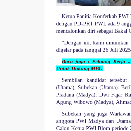
Ketua Panitia Konferkab PWI
dengan PD-PRT PWI, ada 9 ang
mencalonkan diri sebagai Bakal
“Dengan ini, kami umumkan
digelar pada tanggal 26 Juli 202
Baca juga : Peluang Kerja .
Untuk Dukung MBG
Sembilan kandidat tersebu
(Utama), Subekan (Utama). Beri
Pradana (Madya), Dwi Fajar R
Agung Wibowo (Madya), Ahmad
Subekan yang juga Wartawan
anggota PWI Madya dan Utama y
Calon Ketua PWI Blora periode 