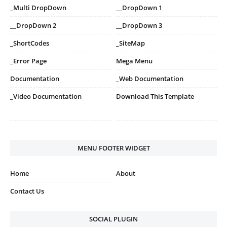
_Multi DropDown
__DropDown 1
__DropDown 2
__DropDown 3
_ShortCodes
_SiteMap
_Error Page
Mega Menu
Documentation
_Web Documentation
_Video Documentation
Download This Template
MENU FOOTER WIDGET
Home
About
Contact Us
SOCIAL PLUGIN