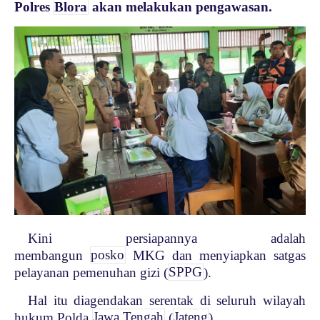
Polres
Blora
akan melakukan pengawasan.
Kini persiapannya adalah
membangun
posko
MKG dan menyiapkan satgas
pelayanan pemenuhan gizi (
SPPG
).
Hal itu diagendakan serentak di seluruh wilayah
hukum Polda
Jawa Tengah
(
Jateng
).