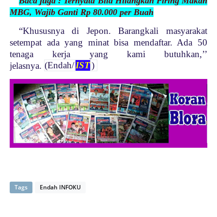
Baca juga : Ternyata Bila Hilangkan Piring Makan
MBG, Wajib Ganti Rp 80.000 per Buah
“Khususnya di Jepon. Barangkali masyarakat
setempat ada yang minat bisa mendaftar. Ada 50
tenaga kerja yang kami butuhkan,’’
jelasnya.
(Endah/
IST
)
Tags
Endah INFOKU