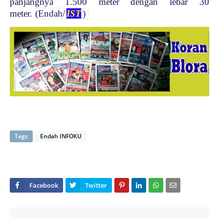
panjangnya 1.500 meter dengan lebar 30
meter.
(Endah/
IST
)
Tags
Endah INFOKU