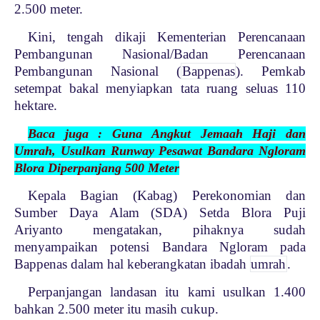
2.500 meter.
Kini, tengah dikaji Kementerian Perencanaan
Pembangunan Nasional/Badan Perencanaan
Pembangunan Nasional (
Bappenas
). Pemkab
setempat bakal menyiapkan tata ruang seluas 110
hektare.
Baca juga : Guna Angkut Jemaah Haji dan
Umrah, Usulkan Runway Pesawat Bandara Ngloram
Blora Diperpanjang 500 Meter
Kepala Bagian (Kabag) Perekonomian dan
Sumber Daya Alam (SDA) Setda Blora Puji
Ariyanto mengatakan, pihaknya sudah
menyampaikan potensi Bandara Ngloram pada
Bappenas dalam hal keberangkatan ibadah
umrah
.
Perpanjangan landasan itu kami usulkan 1.400
bahkan 2.500 meter itu masih cukup.