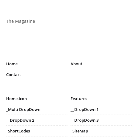
The Magazine
Home
About
Contact
Home-icon
Features
_Multi DropDown
__DropDown 1
__DropDown 2
__DropDown 3
_ShortCodes
_SiteMap