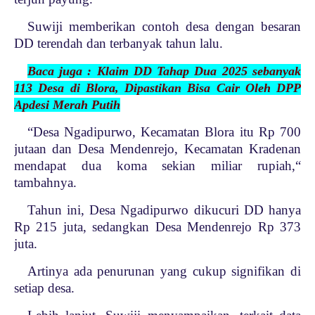
Suwiji memberikan contoh desa dengan besaran
DD terendah dan terbanyak tahun lalu.
Baca juga : Klaim DD Tahap Dua 2025 sebanyak
113 Desa di Blora, Dipastikan Bisa Cair Oleh DPP
Apdesi Merah Putih
“Desa Ngadipurwo, Kecamatan Blora itu Rp 700
jutaan dan Desa Mendenrejo, Kecamatan Kradenan
mendapat dua koma sekian miliar rupiah,“
tambahnya.
Tahun ini, Desa Ngadipurwo dikucuri DD hanya
Rp 215 juta, sedangkan Desa Mendenrejo Rp 373
juta.
Artinya ada penurunan yang cukup signifikan di
setiap desa.