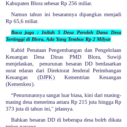
Kabupaten Blora sebesar Rp 256 miliar.
Namun tahun ini besarannya dipangkas menjadi
Rp 65,6 miliar.
Baca juga : Inilah 5 Desa Peroleh Dana Desa
Tertinggi di Blora, Ada Yang Tembus Rp 2 Milyar
Kabid Penataan Pengembangan dan Pengelolaan
Keuangan Desa
Dinas PMD
Blora, Suwiji
menjelaskan, penurunan besaran DD berdasarkan
surat edaran dari Direktorat Jenderal Perimbangan
Keuangan (
DJPK
) Kementrian Keuangan
(
Kemenkeu
).
“Penurunannya sangat luar biasa, kini dari masing-
masing desa menerima antara Rp 215 juta hingga Rp
373 juta di tahun ini," jelasnya.
Bahkan besaran DD di beberapa desa bolrh dikata
terjun payung.