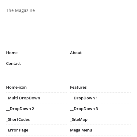
The Magazine
Home
About
Contact
Home-icon
Features
_Multi DropDown
__DropDown 1
__DropDown 2
__DropDown 3
_ShortCodes
_SiteMap
_Error Page
Mega Menu