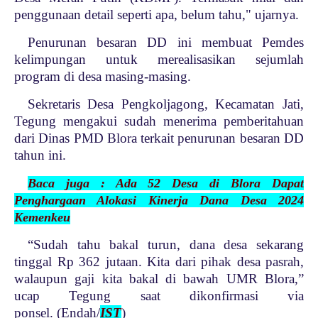
penggunaan detail seperti apa, belum tahu," ujarnya.
Penurunan besaran DD ini membuat Pemdes
kelimpungan untuk merealisasikan sejumlah
program di desa masing-masing.
Sekretaris Desa Pengkoljagong, Kecamatan Jati,
Tegung mengakui sudah menerima pemberitahuan
dari Dinas PMD Blora terkait penurunan besaran DD
tahun ini.
Baca juga : Ada 52 Desa di Blora Dapat
Penghargaan Alokasi Kinerja Dana Desa 2024
Kemenkeu
“Sudah tahu bakal turun, dana desa sekarang
tinggal Rp 362 jutaan. Kita dari pihak desa pasrah,
walaupun gaji kita bakal di bawah UMR Blora,”
ucap Tegung saat dikonfirmasi via
ponsel. (Endah/
IST
)