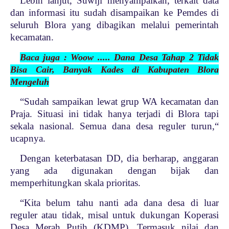
Lebih lanjut, Suwiji menyampaikan, terkait data
dan informasi itu sudah disampaikan ke Pemdes di
seluruh Blora yang dibagikan melalui pemerintah
kecamatan.
Baca juga : Woow ..... Dana Desa Tahap 2 Tidak
Bisa Cair, Banyak Kades di Kabupaten Blora
Mengeluh
“Sudah sampaikan lewat grup WA kecamatan dan
Praja. Situasi ini tidak hanya terjadi di Blora tapi
sekala nasional. Semua dana desa reguler turun,“
ucapnya.
Dengan keterbatasan DD, dia berharap, anggaran
yang ada digunakan dengan bijak dan
memperhitungkan skala prioritas.
“Kita belum tahu nanti ada dana desa di luar
reguler atau tidak, misal untuk dukungan Koperasi
Desa Merah Putih (KDMP). Termasuk nilai dan