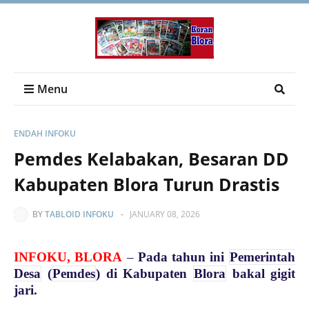
Menu
ENDAH INFOKU
Pemdes Kelabakan, Besaran DD
Kabupaten Blora Turun Drastis
BY
TABLOID INFOKU
-
JANUARY 08, 2026
INFOKU, BLORA
–
Pada tahun ini
Pemerintah
Desa
(
Pemdes
) di Kabupaten
Blora
bakal gigit
jari.