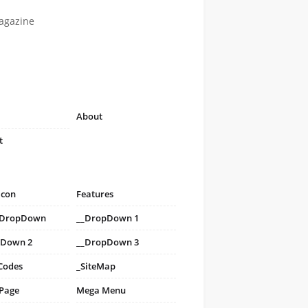
agazine
About
t
icon
Features
i DropDown
__DropDown 1
pDown 2
__DropDown 3
Codes
_SiteMap
 Page
Mega Menu