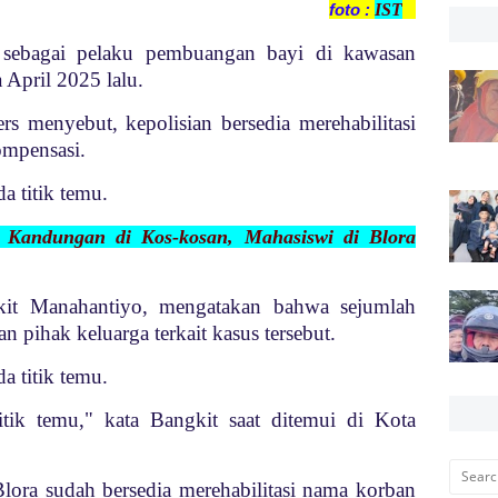
foto :
IST
h sebagai pelaku pembuangan bayi di kawasan
April 2025 lalu.
 menyebut, kepolisian bersedia merehabilitasi
mpensasi.
a titik temu.
 Kandungan di Kos-kosan, Mahasiswi di Blora
it Manahantiyo, mengatakan bahwa sejumlah
 pihak keluarga terkait kasus tersebut.
a titik temu.
ik temu," kata Bangkit saat ditemui di Kota
Blora sudah bersedia merehabilitasi nama korban