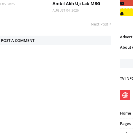
Ambil Alih Uji Lab MBG
 05, 2026
AUGUST 04, 2026
Next Post
Advert
POST A COMMENT
About 
TV IN
Home
Pages