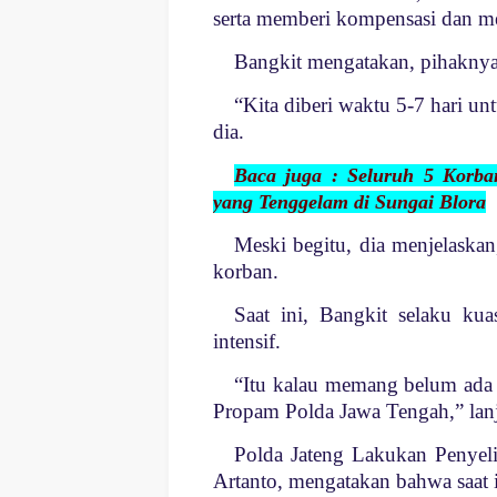
serta memberi kompensasi dan me
Bangkit mengatakan, pihaknya
“Kita diberi waktu 5-7 hari u
dia.
Baca juga : Seluruh 5 Korb
yang Tenggelam di Sungai Blora
Meski begitu, dia menjelaskan
korban.
Saat ini, Bangkit selaku ku
intensif.
“Itu kalau memang belum ada t
Propam Polda Jawa Tengah,” lanj
Polda Jateng Lakukan Penyel
Artanto, mengatakan bahwa saat 