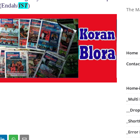
(Endah/
IST
)
The M
Home
Contac
Home-
_Mult
__Dro
_Short
_Error