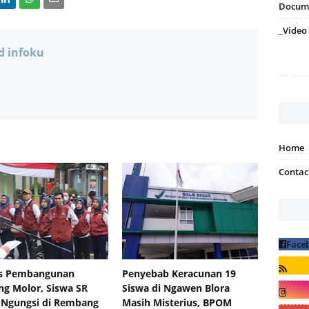
Docum
_Video
d infoku
Home
Contac
s Pembangunan
Penyebab Keracunan 19
g Molor, Siswa SR
Siswa di Ngawen Blora
 Ngungsi di Rembang
Masih Misterius, BPOM