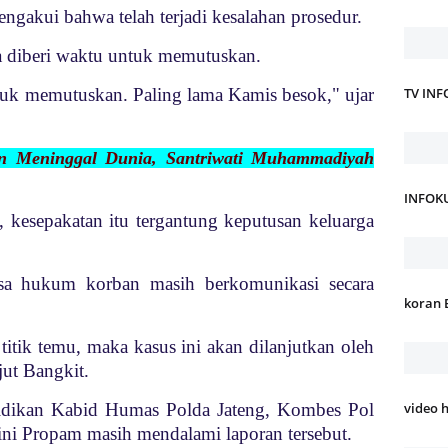
ngakui bahwa telah terjadi kesalahan prosedur.
 diberi waktu untuk memutuskan.
ntuk memutuskan. Paling lama Kamis besok," ujar
TV IN
an Meninggal Dunia, Santriwati Muhammadiyah
INFOK
, kesepakatan itu tergantung keputusan keluarga
asa hukum korban masih berkomunikasi secara
koran 
itik temu, maka kasus ini akan dilanjutkan oleh
ut Bangkit.
idikan Kabid Humas Polda Jateng, Kombes Pol
video 
ini Propam masih mendalami laporan tersebut.