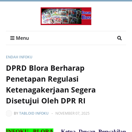
Menu
ENDAH INFOKU
DPRD Blora Berharap
Penetapan Regulasi
Ketenagakerjaan Segera
Disetujui Oleh DPR RI
BY
TABLOID INFOKU
-
NOVEMBER 07, 2025
INFOKU, BLORA
-
Ketua Dewan Perwakilan