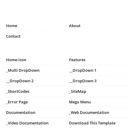
Home
About
Contact
Home-icon
Features
_Multi DropDown
__DropDown 1
__DropDown 2
__DropDown 3
_ShortCodes
_SiteMap
_Error Page
Mega Menu
Documentation
_Web Documentation
_Video Documentation
Download This Template