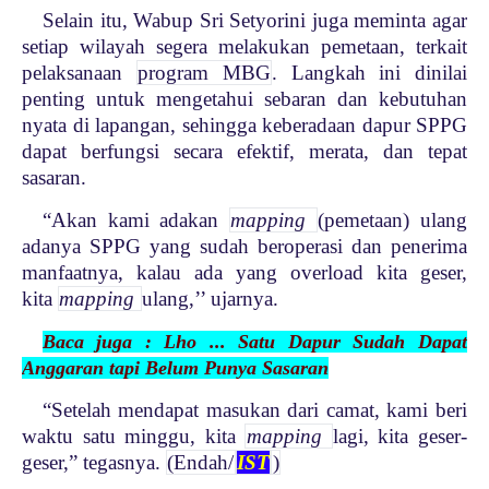
Selain itu, Wabup Sri Setyorini juga meminta agar
setiap wilayah segera melakukan pemetaan, terkait
pelaksanaan
program MBG
. Langkah ini dinilai
penting untuk mengetahui sebaran dan kebutuhan
nyata di lapangan, sehingga keberadaan dapur SPPG
dapat berfungsi secara efektif, merata, dan tepat
sasaran.
“Akan kami adakan
mapping
(pemetaan) ulang
adanya SPPG yang sudah beroperasi dan penerima
manfaatnya, kalau ada yang overload kita geser,
kita
mapping
ulang,’’ ujarnya.
Baca juga : Lho ... Satu Dapur Sudah Dapat
Anggaran tapi Belum Punya Sasaran
“Setelah mendapat masukan dari camat, kami beri
waktu satu minggu, kita
mapping
lagi, kita geser-
geser,” tegasnya.
(Endah/
IST
)