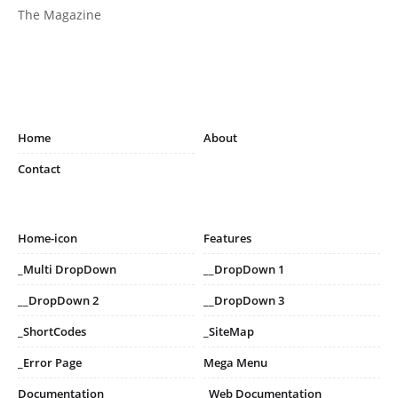
The Magazine
Home
About
Contact
Home-icon
Features
_Multi DropDown
__DropDown 1
__DropDown 2
__DropDown 3
_ShortCodes
_SiteMap
_Error Page
Mega Menu
Documentation
_Web Documentation