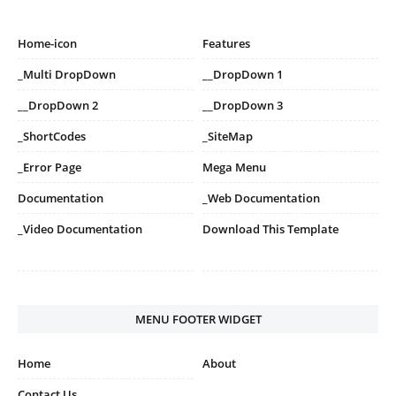
Home-icon
Features
_Multi DropDown
__DropDown 1
__DropDown 2
__DropDown 3
_ShortCodes
_SiteMap
_Error Page
Mega Menu
Documentation
_Web Documentation
_Video Documentation
Download This Template
MENU FOOTER WIDGET
Home
About
Contact Us