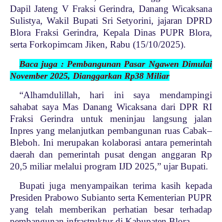
Dapil Jateng V Fraksi Gerindra, Danang Wicaksana
Sulistya, Wakil Bupati Sri Setyorini, jajaran DPRD
Blora Fraksi Gerindra, Kepala Dinas PUPR Blora,
serta Forkopimcam Jiken, Rabu (15/10/2025).
Baca juga : Pembangunan Pasar Ngawen Dimulai
November 2025, Dianggarkan Rp38 Miliar
“Alhamdulillah, hari ini saya mendampingi
sahabat saya Mas Danang Wicaksana dari DPR RI
Fraksi Gerindra untuk meninjau langsung jalan
Inpres yang melanjutkan pembangunan ruas Cabak–
Bleboh. Ini merupakan kolaborasi antara pemerintah
daerah dan pemerintah pusat dengan anggaran Rp
20,5 miliar melalui program IJD 2025,” ujar Bupati.
Bupati juga menyampaikan terima kasih kepada
Presiden Prabowo Subianto serta Kementerian PUPR
yang telah memberikan perhatian besar terhadap
pembangunan infrastruktur di Kabupaten Blora.