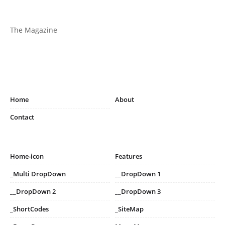
The Magazine
Home
About
Contact
Home-icon
Features
_Multi DropDown
__DropDown 1
__DropDown 2
__DropDown 3
_ShortCodes
_SiteMap