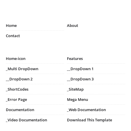
Home
About
Contact
Home-icon
Features
_Multi DropDown
__DropDown 1
__DropDown 2
__DropDown 3
_ShortCodes
_SiteMap
_Error Page
Mega Menu
Documentation
_Web Documentation
_Video Documentation
Download This Template