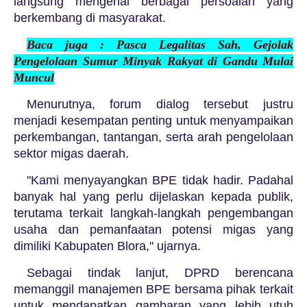
langsung mengenai berbagai persoalan yang
berkembang di masyarakat.
Baca juga : Pasca Legalitas Sah,
Gejolak
Pengelolaan Sumur Minyak
Rakyat di Gandu Mulai
Muncul
Menurutnya, forum dialog tersebut justru
menjadi kesempatan penting untuk menyampaikan
perkembangan, tantangan, serta arah pengelolaan
sektor migas daerah.
"Kami menyayangkan BPE tidak hadir. Padahal
banyak hal yang perlu dijelaskan kepada publik,
terutama terkait langkah-langkah pengembangan
usaha dan pemanfaatan potensi migas yang
dimiliki Kabupaten Blora," ujarnya.
Sebagai tindak lanjut, DPRD berencana
memanggil manajemen BPE bersama pihak terkait
untuk mendapatkan gambaran yang lebih utuh