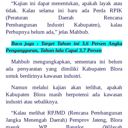
“Kajian ini dapat menentukan, apakah layak atau
tidak. Kalau selama ini baru ada Perda RPIK
(Peraturan Daerah Rencana
Pembangunan
Industri
Kabupaten), kalau
Perbupnya belum ada,” jelas Mahbub.
Baca juga : Target Tahun ini 3,6 Persen Angka
Pengangguran, Tahun lalu Capai 3,7 Persen
Mahbub mengungkapkan, sementara ini belum
ada persyaratan yang dimiliki Kabupaten Blora
untuk berdirinya kawasan industri.
Namun melalui kajian akan terlihat, apakah
Kabupaten Blora masih berpotensi ada kawasan
industri atau sebaliknya.
“Kalau melihat
RPJMD
(Rencana Pembangunan
Jangka Menengah Daerah) Pemprov Jateng, Blora
masuk WP Banglor (Wilayah