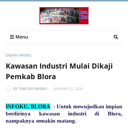
Menu
ENDAH INFOKU
Kawasan Industri Mulai Dikaji
Pemkab Blora
BY
TABLOID INFOKU
-
JANUARY 31, 2026
INFOKU, BLORA
-
Untuk mewujudkan impian
berdirinya
kawasan industri
di
Blora,
nampaknya
semakin matang.