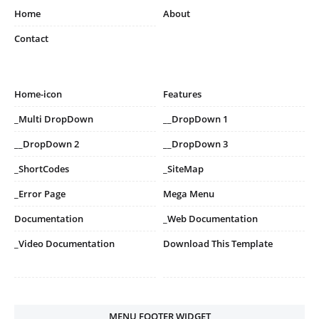
Home
About
Contact
Home-icon
Features
_Multi DropDown
__DropDown 1
__DropDown 2
__DropDown 3
_ShortCodes
_SiteMap
_Error Page
Mega Menu
Documentation
_Web Documentation
_Video Documentation
Download This Template
MENU FOOTER WIDGET