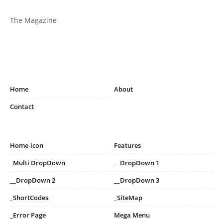
The Magazine
Home
About
Contact
Home-icon
Features
_Multi DropDown
__DropDown 1
__DropDown 2
__DropDown 3
_ShortCodes
_SiteMap
_Error Page
Mega Menu