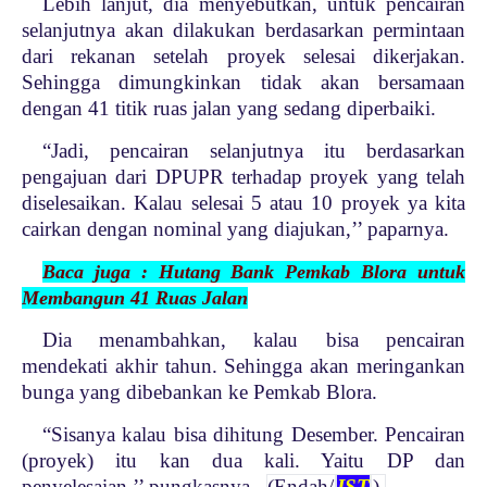
Lebih lanjut, dia menyebutkan, untuk pencairan
selanjutnya akan dilakukan berdasarkan permintaan
dari rekanan setelah proyek selesai dikerjakan.
Sehingga dimungkinkan tidak akan bersamaan
dengan 41 titik ruas jalan yang sedang diperbaiki.
“Jadi, pencairan selanjutnya itu berdasarkan
pengajuan dari DPUPR terhadap proyek yang telah
diselesaikan. Kalau selesai 5 atau 10 proyek ya kita
cairkan dengan nominal yang diajukan,’’ paparnya.
Baca juga : Hutang Bank Pemkab Blora untuk
Membangun 41 Ruas Jalan
Dia menambahkan, kalau bisa pencairan
mendekati akhir tahun. Sehingga akan meringankan
bunga yang dibebankan ke Pemkab Blora.
“Sisanya kalau bisa dihitung Desember. Pencairan
(proyek) itu kan dua kali. Yaitu DP dan
penyelesaian,’’ pungkasnya.
(Endah/
IST
)