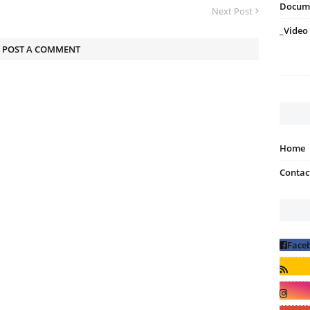
Docum
Next Post
_Video
POST A COMMENT
Home
Contac