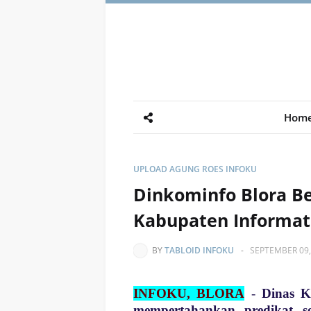
Hom
UPLOAD AGUNG ROES INFOKU
Dinkominfo Blora B
Kabupaten Informat
BY
TABLOID INFOKU
-
SEPTEMBER 09,
INFOKU, BLORA
-
Dinas K
mempertahankan predikat se