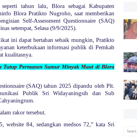
 seperti tahun lalu, Blora sebagai Kabupaten
minfo Blora Pratikto Nugroho, saat memberikan
engisian Self-Assessment Questionnaire (SAQ)
nas setempat, Selasa (9/9/2025).
ikat ini dapat bertahan sebaik mungkin, Pratikto
yanan keterbukaan informasi publik di Pemkab
t kualitasnya.
ina Tutup Permanen Sumur Minyak Maut di Blora
estionnaire (SAQ) tahun 2025 dipandu oleh Plt.
unikasi Publik Sri Widayaningsih dan Sub
 Cahyaningrum.
am rakor tersebut.
25, website 84, sedangkan medsos 72,” kata Sri