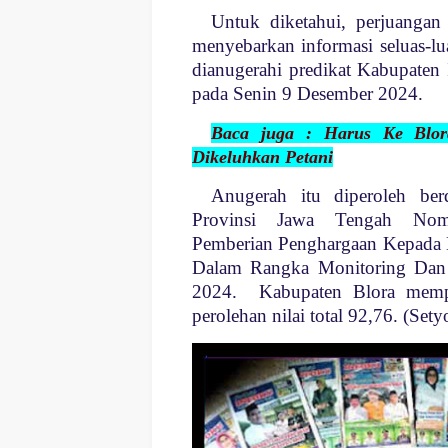
Untuk diketahui, perjuanga
menyebarkan informasi seluas-l
dianugerahi predikat Kabupaten
pada Senin 9 Desember 2024.
Baca juga : Harus Ke Blor
Dikeluhkan Petani
Anugerah itu diperoleh be
Provinsi Jawa Tengah Nomo
Pemberian Penghargaan Kepada 
Dalam Rangka Monitoring Dan 
2024. Kabupaten Blora memper
perolehan nilai total 92,76. (Sety