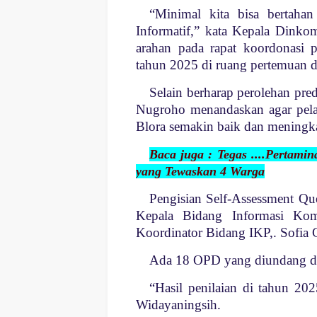
“Minimal kita bisa bertahan
Informatif,” kata Kepala Dinko
arahan pada rapat koordonasi p
tahun 2025 di ruang pertemuan di
Selain berharap perolehan pred
Nugroho menandaskan agar pela
Blora semakin baik dan meningka
Baca juga : Tegas ....Pertam
yang Tewaskan 4 Warga
Pengisian Self-Assessment Qu
Kepala Bidang Informasi Kom
Koordinator Bidang IKP,. Sofia
Ada 18 OPD yang diundang dal
“Hasil penilaian di tahun 20
Widayaningsih.