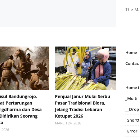
The M
Home
Contac
Home-
usul Bandungrojo,
Penjual Janur Mulai Serbu
_Mult
at Pertarungan
Pasar Tradisional Blora,
ngdharma dan Desa
Jelang Tradisi Lebaran
__Dro
Didirikan Seorang
Ketupat 2026
_Short
ta
MARCH 24, 2026
, 2026
_Error