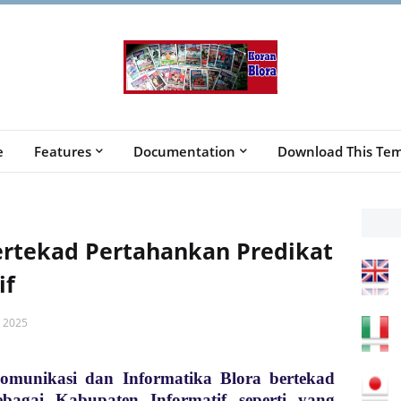
e
Features
Documentation
Download This Tem
ertekad Pertahankan Predikat
if
 2025
omunikasi dan Informatika Blora bertekad
bagai Kabupaten Informatif seperti yang