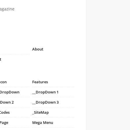
agazine
About
t
icon
Features
i DropDown
__DropDown 1
pDown 2
__DropDown 3
Codes
_SiteMap
 Page
Mega Menu