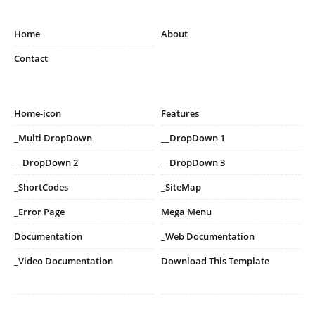
Home
About
Contact
Home-icon
Features
_Multi DropDown
__DropDown 1
__DropDown 2
__DropDown 3
_ShortCodes
_SiteMap
_Error Page
Mega Menu
Documentation
_Web Documentation
_Video Documentation
Download This Template