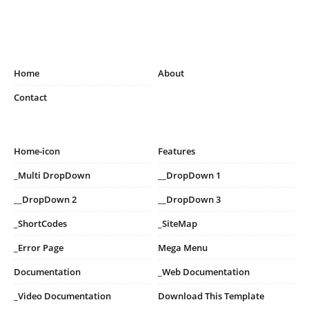
Home
About
Contact
Home-icon
Features
_Multi DropDown
__DropDown 1
__DropDown 2
__DropDown 3
_ShortCodes
_SiteMap
_Error Page
Mega Menu
Documentation
_Web Documentation
_Video Documentation
Download This Template