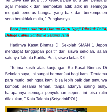
Tentunya kita juga titip kepada para guru dan pengajar
agar mendidik dan membekali adik adik ini sehingga
menjadi penerus bangsa yang baik dan berkompeten
serta berakhlak mulia, " Pungkasnya.
Baca juga :
Akhirnya Oknum Guru Ngaji Dibekuk Polisi,
Diduga Cabuli Santrinya Sesama Jenis
Hadirnya Kasat Binmas Di Sekolah SMAN 1 Jepon
mendapat tanggapan positif dari siswa sekolah, salah
satunya Talenta Kartika Putri, siswa kelas X 6.
"Terima kasih atas kunjungan Bu Kasat Binmas Di
Sekolah saya, ini sangat bermanfaat bagi kami. Terutama
para murid, sehingga kami bisa lebih baik dan tentunya
kompak sesama teman, tanpa adanya saling bully,
harapannya semoga penyuluhan seperti ini bisa rutin
dilakukan, " Kata Talenta.(Setyorini/POL)