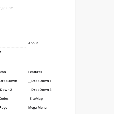
agazine
About
t
icon
Features
i DropDown
__DropDown 1
pDown 2
__DropDown 3
Codes
_SiteMap
 Page
Mega Menu