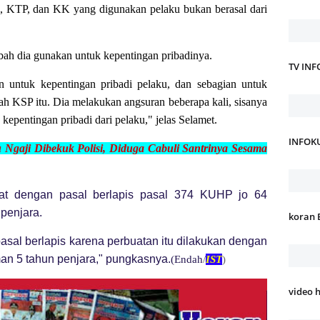
si, KTP, dan KK yang digunakan pelaku bukan berasal dari
abah dia gunakan untuk kepentingan pribadinya.
TV IN
n untuk kepentingan pribadi pelaku, dan sebagian untuk
h KSP itu. Dia melakukan angsuran beberapa kali, sisanya
kepentingan pribadi dari pelaku," jelas Selamet.
INFOK
gaji Dibekuk Polisi, Diduga Cabuli Santrinya Sesama
rat dengan pasal berlapis pasal 374 KUHP jo 64
penjara.
koran 
asal berlapis karena perbuatan itu dilakukan dengan
an 5 tahun penjara," pungkasnya.
(Endah
/
IST
)
video 