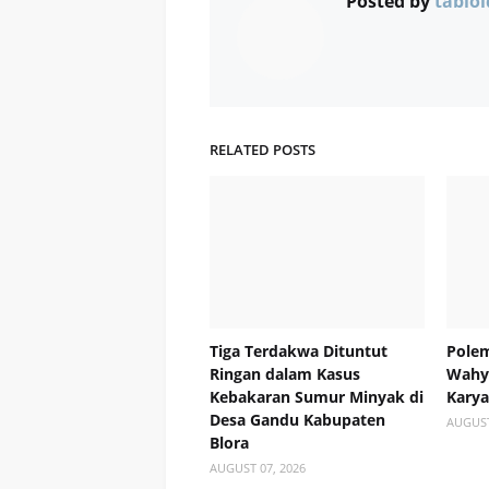
Posted by
tabloi
RELATED POSTS
Tiga Terdakwa Dituntut
Polem
Ringan dalam Kasus
Wahyu
Kebakaran Sumur Minyak di
Kary
Desa Gandu Kabupaten
AUGUST
Blora
AUGUST 07, 2026