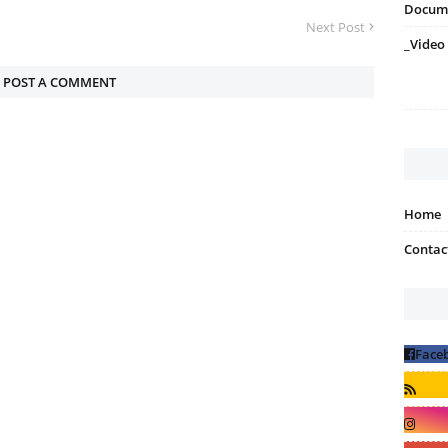
Docum
Next Post
_Video
POST A COMMENT
Home
Contac