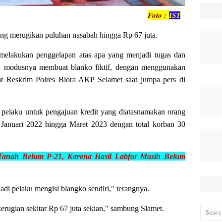
Foto :
IST
ng merugikan puluhan nasabah hingga Rp 67 juta.
melakukan penggelapan atas apa yang menjadi tugas dan
ia modusnya membuat blanko fiktif, dengan menggunakan
t Reskrim Polres Blora AKP Selamet saat jumpa pers di
in pelaku untuk pengajuan kredit yang diatasnamakan orang
k Januari 2022 hingga Maret 2023 dengan total korban 30
Tanah Belum P-21, Karena Hasil Labfor Masih Belum
 Jadi pelaku mengisi blangko sendiri," terangnya.
 kerugian sekitar Rp 67 juta sekian," sambung Slamet.