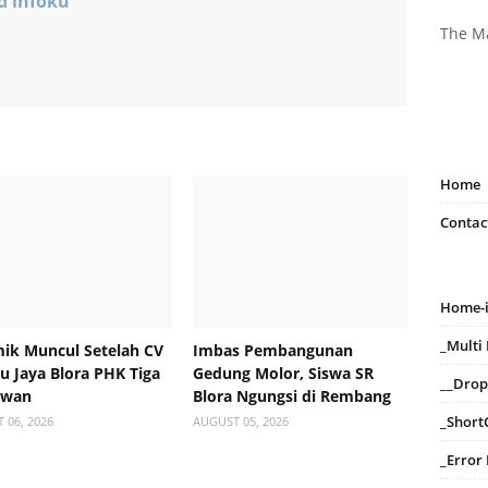
d infoku
The M
Home
Contac
Home-
_Mult
ik Muncul Setelah CV
Imbas Pembangunan
 Jaya Blora PHK Tiga
Gedung Molor, Siswa SR
__Dro
awan
Blora Ngungsi di Rembang
_Short
 06, 2026
AUGUST 05, 2026
_Error