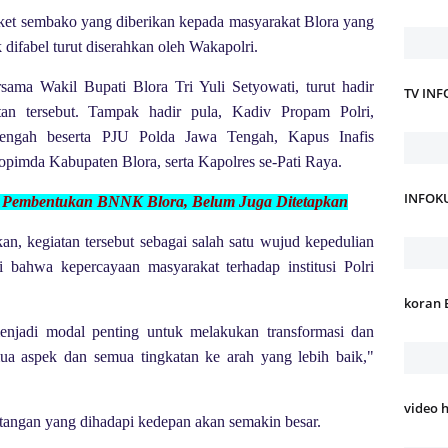
paket sembako yang diberikan kepada masyarakat Blora yang
difabel turut diserahkan oleh Wakapolri.
ama Wakil Bupati Blora Tri Yuli Setyowati, turut hadir
TV IN
an tersebut. Tampak hadir pula, Kadiv Propam Polri,
engah beserta PJU Polda Jawa Tengah, Kapus Inafis
pimda Kabupaten Blora, serta Kapolres se-Pati Raya.
INFOK
 Pemben
tukan BNNK Blora, Belum Juga Ditetapkan
n, kegiatan tersebut sebagai salah satu wujud kepedulian
i bahwa kepercayaan masyarakat terhadap institusi Polri
koran 
enjadi modal penting untuk melakukan transformasi dan
ua aspek dan semua tingkatan ke arah yang lebih baik,"
video 
angan yang dihadapi kedepan akan semakin besar.