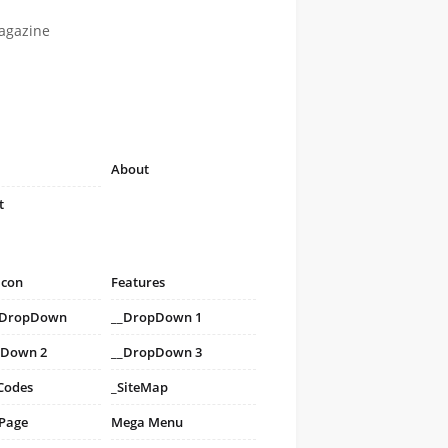
agazine
About
t
icon
Features
i DropDown
__DropDown 1
pDown 2
__DropDown 3
Codes
_SiteMap
 Page
Mega Menu