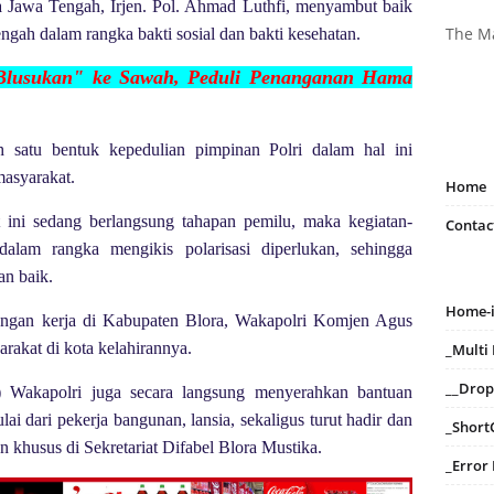
a Jawa Tengah, Irjen. Pol. Ahmad Luthfi, menyambut baik
The M
gah dalam rangka bakti sosial dan bakti kesehatan.
Blusukan" ke Sawah, Peduli
Penanganan Hama
h satu bentuk kepedulian pimpinan Polri dalam hal ini
masyarakat.
Home
ini sedang berlangsung tahapan pemilu, maka kegiatan-
Contac
dalam rangka mengikis polarisasi diperlukan, sehingga
an baik.
Home-
njungan kerja di Kabupaten Blora, Wakapolri Komjen Agus
rakat di kota kelahirannya.
_Mult
__Dro
3) Wakapolri juga secara langsung menyerahkan bantuan
 dari pekerja bangunan, lansia, sekaligus turut hadir dan
_Short
 khusus di Sekretariat Difabel Blora Mustika.
_Error