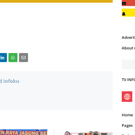
Advert
About 
TV IN
d infoku
Home
Pages