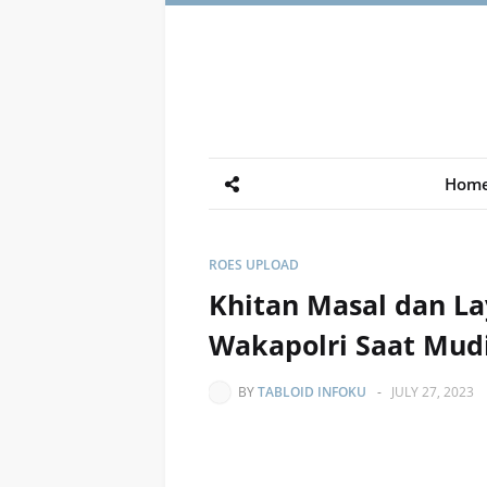
Hom
ROES UPLOAD
Khitan Masal dan La
Wakapolri Saat Mudi
BY
TABLOID INFOKU
-
JULY 27, 2023