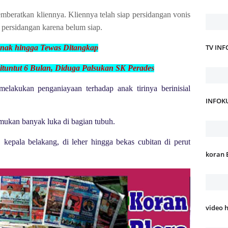
mberatkan kliennya. Kliennya telah siap persidangan vonis
persidangan karena belum siap.
TV IN
Anak hingga Tewas Ditangkap
ituntut 6 Bulan, Diduga Palsukan SK Perades
elakukan penganiayaan terhadap anak tirinya berinisial
INFOK
mukan banyak luka di bagian tubuh.
, kepala belakang, di leher hingga bekas cubitan di perut
koran 
video 