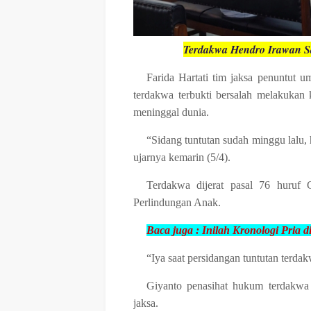
Terdakwa Hendro Irawan Sa
Farida Hartati tim jaksa penuntut 
terdakwa terbukti bersalah melakukan
meninggal dunia.
“Sidang tuntutan sudah minggu lalu, 
ujarnya kemarin (5/4).
Terdakwa dijerat pasal 76 huru
Perlindungan Anak.
Baca juga :
Inilah Kronologi Pria 
“Iya saat persidangan tuntutan terda
Giyanto penasihat hukum terdakwa
jaksa.