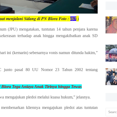
at menjalani Sidang di PN Blora Foto :
)
IST
umum (JPU) mengatakan, tuntutan 14 tahun penjara karena
 kekerasan terhadap anak hingga mengakibatkan anak SD
hari ini (kemarin) sebenarnya vonis namun ditunda hakim,”
f C junto pasal 80 UU Nomor 23 Tahun 2002 tentang
di Blora Tega Aniaya Anak
Tirinya hingga Tewas
kwa mengajukan pledoi melalui kuasa hukum,” jelasnya.
 membenarkan kliennya mengajukan pledoi atas tuntutan