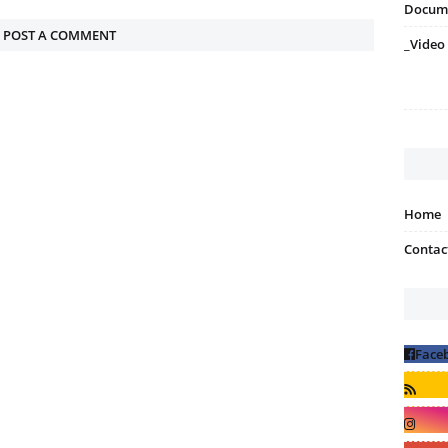
Docum
POST A COMMENT
_Video
Home
Contac