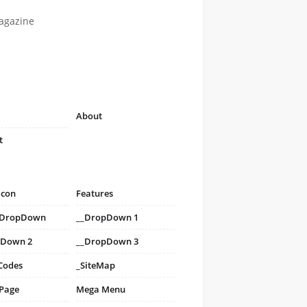
agazine
About
t
icon
Features
i DropDown
__DropDown 1
pDown 2
__DropDown 3
Codes
_SiteMap
 Page
Mega Menu