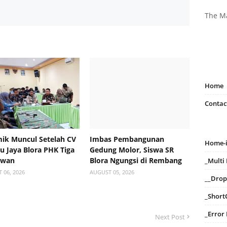
The M
Home
Contac
ik Muncul Setelah CV
Imbas Pembangunan
Home-
 Jaya Blora PHK Tiga
Gedung Molor, Siswa SR
awan
Blora Ngungsi di Rembang
_Mult
 06, 2026
AUGUST 05, 2026
__Dro
_Short
_Error
Next Post