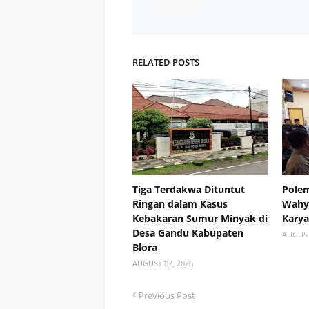
RELATED POSTS
Tiga Terdakwa Dituntut
Polem
Ringan dalam Kasus
Wahyu
Kebakaran Sumur Minyak di
Kary
Desa Gandu Kabupaten
AUGUST
Blora
AUGUST 07, 2026
Previous Post