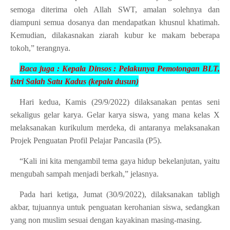
semoga diterima oleh Allah SWT, amalan solehnya dan
diampuni semua dosanya dan mendapatkan khusnul khatimah.
Kemudian, dilakasnakan ziarah kubur ke makam beberapa
tokoh,” terangnya.
Baca juga :
Kepala Dinsos : Pelakunya Pemotongan BLT,
Istri
Salah Satu Kadus (kepala dusun)
Hari kedua, Kamis (29/9/2022) dilaksanakan pentas seni
sekaligus gelar karya. Gelar karya siswa, yang mana kelas X
melaksanakan kurikulum merdeka, di antaranya melaksanakan
Projek Penguatan Profil Pelajar Pancasila (P5).
“Kali ini kita mengambil tema gaya hidup bekelanjutan, yaitu
mengubah sampah menjadi berkah,” jelasnya.
Pada hari ketiga, Jumat (30/9/2022), dilaksanakan tabligh
akbar, tujuannya untuk penguatan kerohanian siswa, sedangkan
yang non muslim sesuai dengan kayakinan masing-masing.