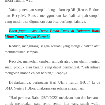
Blora Yuni Ni'wati.
Yaitu, penerapan sampah dengan konsep 3R (Reuse, Reduce
dan Recycle). Reuse, menggunakan kembali sampah-sampah
yang masih bisa digunakan atau bisa berfungsi lainnya.
Baca juga :
Aksi Demo Emak-Emak di Todanan Blora
Minta
Tutup Tempat Karaoke
Reduce, mengurangi segala sesuatu yang mengakibatkan atau
memunculkan sampah.
Recycle, mengolah kembali sampah atau daur ulang menjadi
suatu produk atau barang yang dapat bermanfaat. “Jadi intinya
mengolah limbah enjadi berkah,” ucapnya.
Dijelaskannya, peringatan Hari Ulang Tahun (HUT) ke-63
SMA Negeri 1 Blora dilaksanakan selama empat hari.
“Hari pertama, Rabu (28/9/2022) melaksanakan doa bersama,
untuk mendoakan para senior-senior kita yang sudah wafat,