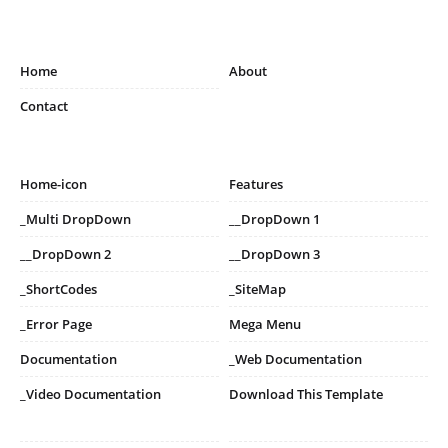
Home
About
Contact
Home-icon
Features
_Multi DropDown
__DropDown 1
__DropDown 2
__DropDown 3
_ShortCodes
_SiteMap
_Error Page
Mega Menu
Documentation
_Web Documentation
_Video Documentation
Download This Template