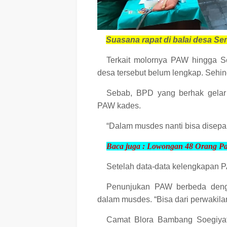
Suasana rapat di balai desa Sen
Terkait molornya PAW hingga Se
desa tersebut belum lengkap. Seh
Sebab, BPD yang berhak gelar
PAW kades.
“Dalam musdes nanti bisa disepak
Baca juga :
Lowongan 48 Orang Pa
Setelah data-data kelengkapan 
Penunjukan PAW berbeda denga
dalam musdes. “Bisa dari perwakila
Camat Blora Bambang Soegiyat