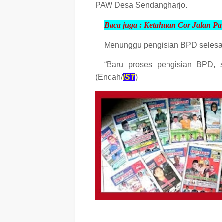
PAW Desa Sendangharjo.
Baca juga :
Ketahuan Cor Jalan Pa
Menunggu pengisian BPD selesai,
“Baru proses pengisian BPD, 
(Endah/
IST
)