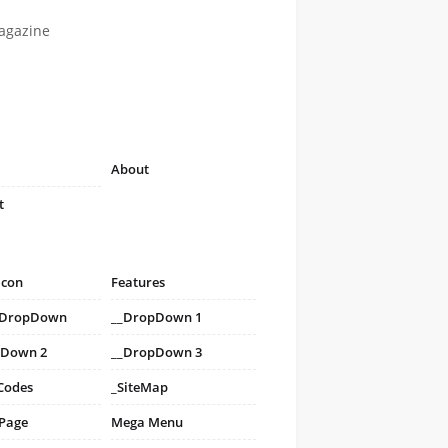
agazine
About
t
icon
Features
i DropDown
__DropDown 1
pDown 2
__DropDown 3
Codes
_SiteMap
 Page
Mega Menu