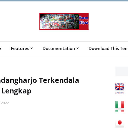
e
Features
Documentation
Download This Tem
dangharjo Terkendala
 Lengkap
 2022