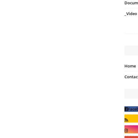
Docum
_Video
Home
Contac