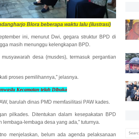
dangharjo Blora beberapa waktu lalu (ilustrasi)
ptember ini, menurut Dwi, gegara struktur BPD di
ingga masih menunggu kelengkapan BPD.
 musyawarah desa (musdes), termasuk pergantian
ati proses pemilihannya,” jelasnya.
nwaslu Kecamatan telah
Dibuka
PAW, barulah dinas PMD memfasilitasi PAW kades.
n pilkades. Ditentukan dalam kesepakatan BPD
n lembaga-lembaga desa yang ada,” tuturnya.
no menjelaskan, belum ada agenda pelaksanaan