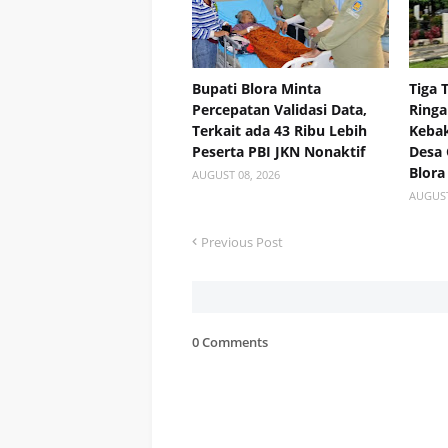
Bupati Blora Minta
Tiga 
Percepatan Validasi Data,
Ringa
Terkait ada 43 Ribu Lebih
Kebak
Peserta PBI JKN Nonaktif
Desa
Blora
AUGUST 08, 2026
AUGUST
Previous Post
0 Comments