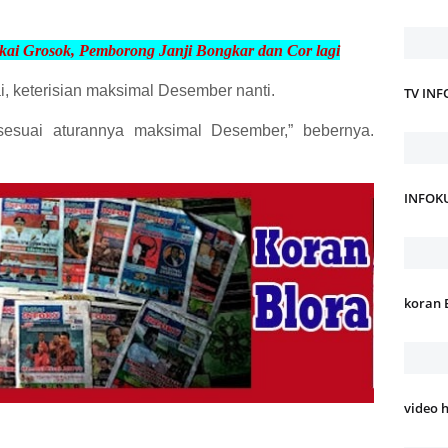
kai Grosok, Pemborong Janji
Bongkar dan Cor lagi
 keterisian maksimal Desember nanti.
TV IN
sesuai aturannya maksimal Desember,” bebernya.
INFOK
koran 
video 