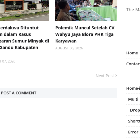
The M
Terdakwa Dituntut
Polemik Muncul Setelah CV
n dalam Kasus
Wahyu Jaya Blora PHK Tiga
aran Sumur Minyak di
Karyawan
 Gandu Kabupaten
AUGUST 06, 2026
Home
 07, 2026
Contac
Next Post
Home-
POST A COMMENT
_Mult
__Dro
_Short
_Error