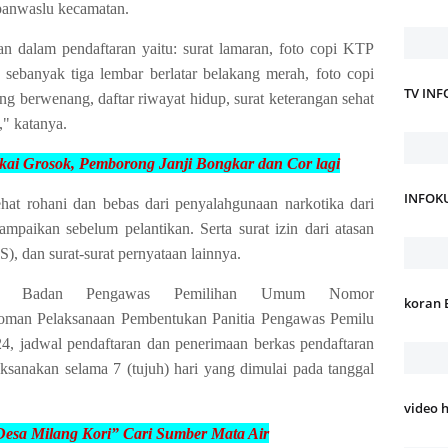
 panwaslu kecamatan.
n dalam pendaftaran yaitu: surat lamaran, foto copi KTP
 sebanyak tiga lembar berlatar belakang merah, foto copi
TV IN
yang berwenang, daftar riwayat hidup, surat keterangan sehat
," katanya.
kai Grosok, Pemborong Janji
Bongkar dan Cor lagi
INFOK
hat rohani dan bebas dari penyalahgunaan narkotika dari
mpaikan sebelum pelantikan. Serta surat izin dari atasan
), dan surat-surat pernyataan lainnya.
etua Badan Pengawas Pemilihan Umum Nomor
koran 
oman Pelaksanaan Pembentukan Panitia Pengawas Pemilu
, jadwal pendaftaran dan penerimaan berkas pendaftaran
ksanakan selama 7 (tujuh) hari yang dimulai pada tanggal
video 
Desa Milang Kori” Cari
Sumber Mata Air