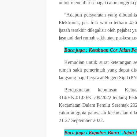
untuk mendaftar sebagai calon anggota
“Adapun persyaratan yang dibutuhka
Elektronik, pas foto warna terbaru 4×6
ijazah terakhir dilegalisir oleh pejabat 
jasmani dari rumah sakit atau puskesmas
Baca juga :
Ketahuan Cor Jalan Pa
Kemudian untuk surat keterangan se
rumah sakit pemerintah yang dapat disa
langsung bagi Pegawai Negeri Sipil (PNS
Berdasarakan keputusan K
314/HK.01.00/K1/09/2022 tentang Ped
Kecamatan Dalam Pemilu Serentak 2024
calon anggota panwaslu kecamatan dila
21-27 September 2022.
Baca juga :
Kapolres Blora “Jajah 