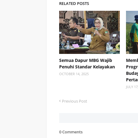
RELATED POSTS
Semua Dapur MBG Wajib
Memb
Penuhi Standar Kelayakan
Prog
Buday
OCTOBER 14, 2025
Perta
JULY 17
Previous Post
0 Comments