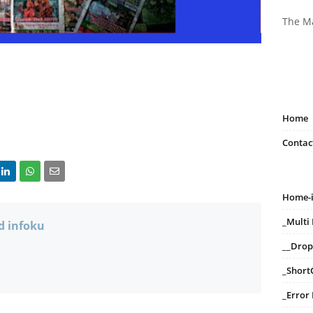
The M
Home
Contac
Home-
_Mult
d infoku
__Dro
_Short
_Error