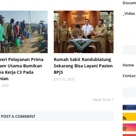
Docum
_Video
eri Pelayanan Prima
Rumah Sakit Randublatung
Home
ram Utama Bumikan
Sekarang Bisa Layani Pasien
a Kerja C3 Pada
BPJS
Contac
nian
JULY 07, 2025
, 2025
Next Post
POST A COMMENT