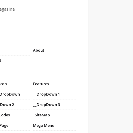
agazine
About
t
icon
Features
i DropDown
__DropDown 1
pDown 2
__DropDown 3
Codes
_SiteMap
 Page
Mega Menu