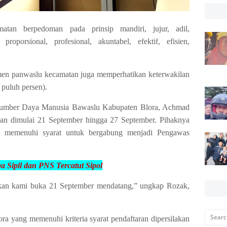
atan berpedoman pada prinsip mandiri, jujur, adil,
proporsional, profesional, akuntabel, efektif, efisien,
utmen panwaslu kecamatan juga memperhatikan keterwakilan
 puluh persen).
 Sumber Daya Manusia Bawaslu Kabupaten Blora, Achmad
an dimulai 21 September hingga 27 September. Pihaknya
h memenuhi syarat untuk bergabung menjadi Pengawas
 Sipil dan PNS Tercatut
Sipol
kan kami buka 21 September mendatang,” ungkap Rozak,
ra yang memenuhi kriteria syarat pendaftaran dipersilakan