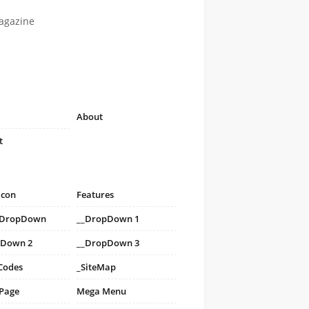
agazine
About
t
icon
Features
i DropDown
__DropDown 1
pDown 2
__DropDown 3
Codes
_SiteMap
 Page
Mega Menu