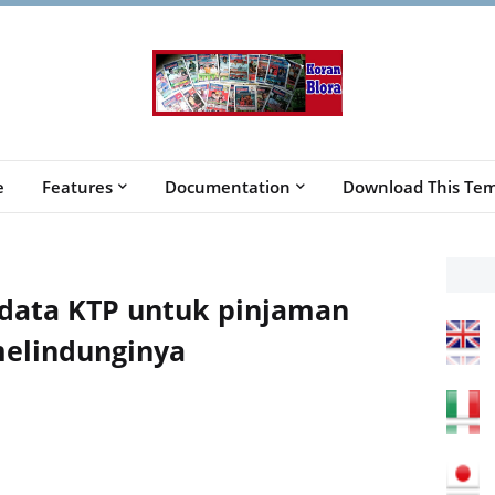
e
Features
Documentation
Download This Tem
data KTP untuk pinjaman
 melindunginya