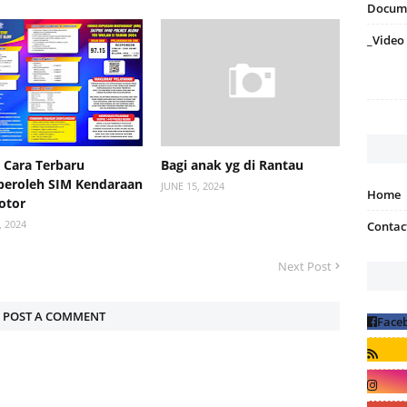
Docum
_Video
h Cara Terbaru
Bagi anak yg di Rantau
eroleh SIM Kendaraan
JUNE 15, 2024
Home
otor
, 2024
Contac
Next Post
POST A COMMENT