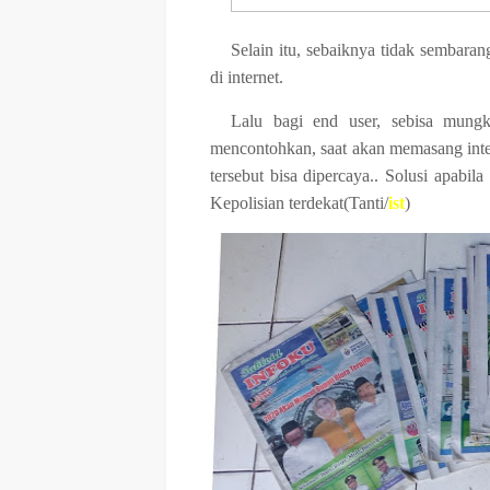
Selain itu, sebaiknya tidak sembara
di internet.
Lalu bagi end user, sebisa mungk
mencontohkan, saat akan memasang int
tersebut bisa dipercaya.. S
olusi apabil
Kepolisian terdekat(Tanti/
ist
)