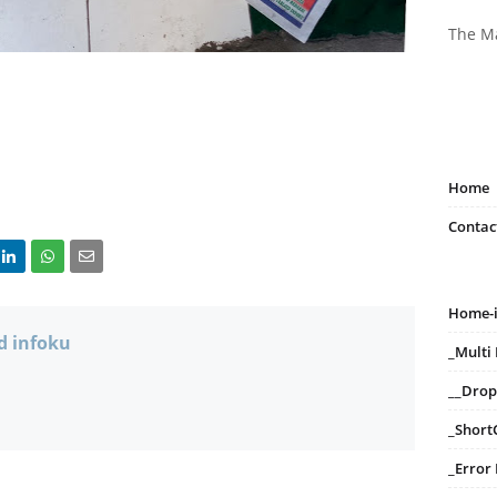
The M
Home
Contac
Home-
d infoku
_Mult
__Dro
_Short
_Error