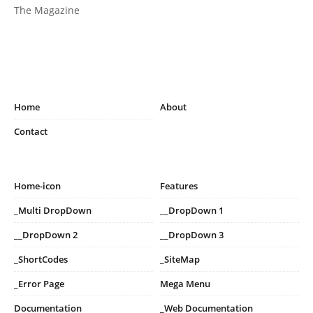
The Magazine
Home
About
Contact
Home-icon
Features
_Multi DropDown
__DropDown 1
__DropDown 2
__DropDown 3
_ShortCodes
_SiteMap
_Error Page
Mega Menu
Documentation
_Web Documentation