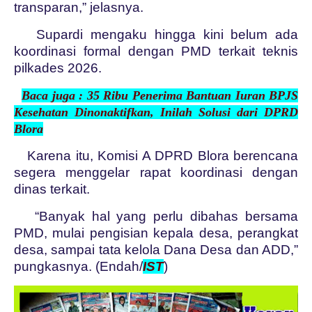
transparan,” jelasnya.
Supardi mengaku hingga kini belum ada
koordinasi formal dengan PMD terkait teknis
pilkades 2026.
Baca juga : 35 Ribu Penerima Bantuan Iuran BPJS
Kesehatan Dinonaktifkan, Inilah Solusi dari DPRD
Blora
Karena itu, Komisi A DPRD Blora berencana
segera menggelar rapat koordinasi dengan
dinas terkait.
“Banyak hal yang perlu dibahas bersama
PMD, mulai pengisian kepala desa, perangkat
desa, sampai tata kelola Dana Desa dan ADD,”
pungkasnya. (Endah/
I
S
T
)