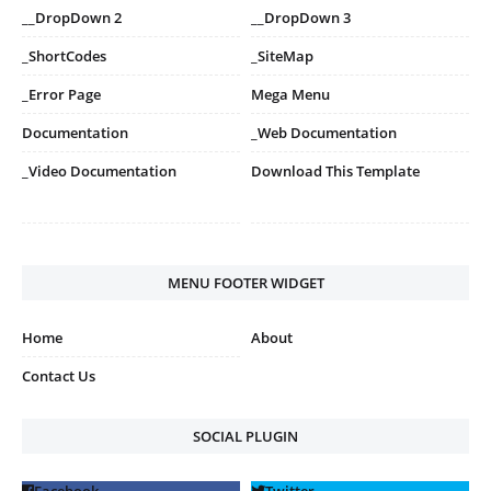
__DropDown 2
__DropDown 3
_ShortCodes
_SiteMap
_Error Page
Mega Menu
Documentation
_Web Documentation
_Video Documentation
Download This Template
MENU FOOTER WIDGET
Home
About
Contact Us
SOCIAL PLUGIN