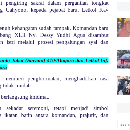
i pengiring sakral dalam pergantian tongkat
g Cahyono, kepada pejabat baru, Letkol Kav
 penuh kehangatan sudah tampak. Komandan baru
abang XLII Ny. Dessy Yudhi Agus disambut
n istri melalui prosesi pengalungan syal dan
manto Jabat Danyonif 410/Alugoro dan Letkol Inf.
ora
api, memberi penghormatan, menghadirkan rasa
g tidak mudah.
 berlangsung khidmat.
 sekadar seremoni, tetapi menjadi simbol
s ikatan batin antara komandan, prajurit, dan