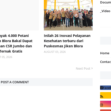
Docum
_Video
yak 4.000 Petani
Inilah 26 Inovasi Pelayanan
 Blora Bakal Dapat
Kesehatan terbaru dari
uan CSR Jumbo dan
Puskesmas Jiken Blora
 Ternak Gratis
AUGUST 03, 2026
Home
 05, 2026
Contac
Next Post
POST A COMMENT