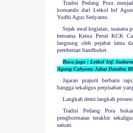
Tradisi Pedang Pora menjad
komando dari Letkol Inf Agun
Yudhi Agus Setiyanto.
Sejak awal kegiatan, suasana
bersama Ketua Persit KCK C
langsung oleh pejabat lama da
pemberian handbuket.
Baca juga : Letkol Inf. Sudar
Agung Cahyono Jabat Dandim Bl
Jajaran prajurit berbaris r
bangga sekaligus perpisahan yan
Langkah demi langkah prosesi
Tradisi Pedang Pora bukan
penghormatan terakhir sekaligu
satuan.