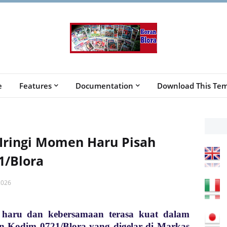
e
Features
Documentation
Download This Tem
 Iringi Momen Haru Pisah
1/Blora
2026
haru dan kebersamaan terasa kuat dalam
 Kodim 0721/Blora yang digelar di Markas