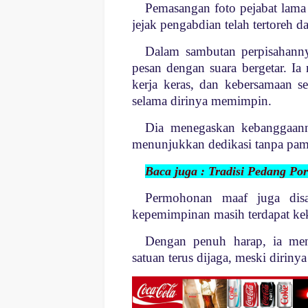
Pemasangan foto pejabat lam
jejak pengabdian telah tertoreh d
Dalam sambutan perpisahan
pesan dengan suara bergetar. Ia 
kerja keras, dan kebersamaan sel
selama dirinya memimpin.
Di
a menegaskan kebanggaanny
menunjukkan dedikasi tanpa pam
Baca juga : Tradisi Pedang Po
Permohonan maaf juga disa
kepemimpinan masih terdapat ke
Dengan penuh harap, ia men
satuan terus dijaga, meski dirin