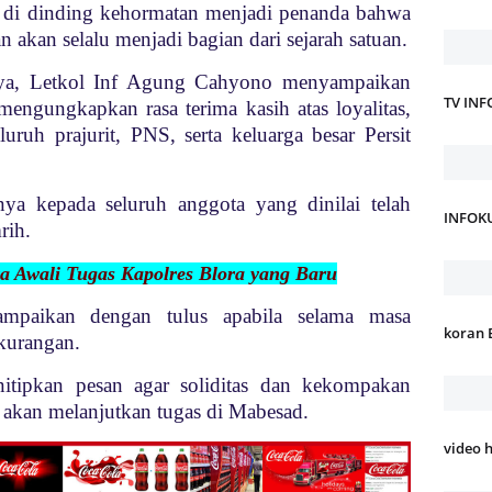
a di dinding kehormatan menjadi penanda bahwa
an akan selalu menjadi bagian dari sejarah satuan.
nya, Letkol Inf Agung Cahyono menyampaikan
TV IN
mengungkapkan rasa terima kasih atas loyalitas,
uruh prajurit, PNS, serta keluarga besar Persit
a kepada seluruh anggota yang dinilai telah
INFOK
rih.
ra Awali Tugas Kapolres Blora yang Baru
mpaikan dengan tulus apabila selama masa
koran 
kurangan.
itipkan pesan agar soliditas dan kekompakan
ya akan melanjutkan tugas di Mabesad.
video 