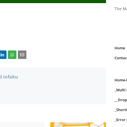
The M
Home
Contac
d infoku
Home-
_Mult
__Dro
_Short
_Error