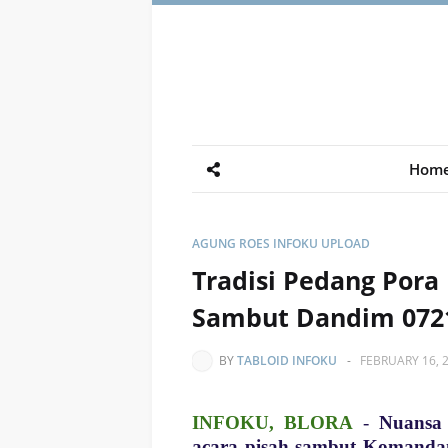
Hom
AGUNG ROES INFOKU UPLOAD
Tradisi Pedang Pora
Sambut Dandim 072
BY
TABLOID INFOKU
-
FEBRUARY 16, 
INFOKU, BLORA
-
Nuansa 
acara pisah sambut Komandan