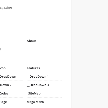
agazine
About
t
icon
Features
i DropDown
__DropDown 1
pDown 2
__DropDown 3
Codes
_SiteMap
 Page
Mega Menu