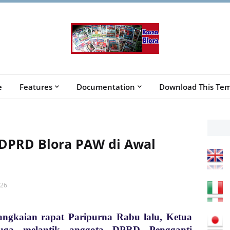
e
Features
Documentation
Download This Tem
 DPRD Blora PAW di Awal
026
ngkaian rapat Paripurna Rabu lalu, Ketua
ga melantik anggota DPRD Pengganti