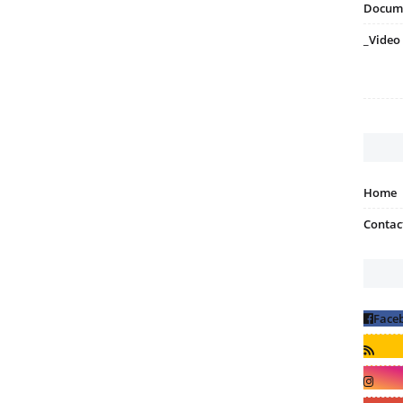
Docum
_Video
Home
Contac