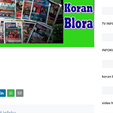
TV IN
INFOK
koran 
video 
d infoku