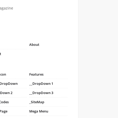
agazine
About
t
icon
Features
i DropDown
__DropDown 1
pDown 2
__DropDown 3
Codes
_SiteMap
 Page
Mega Menu