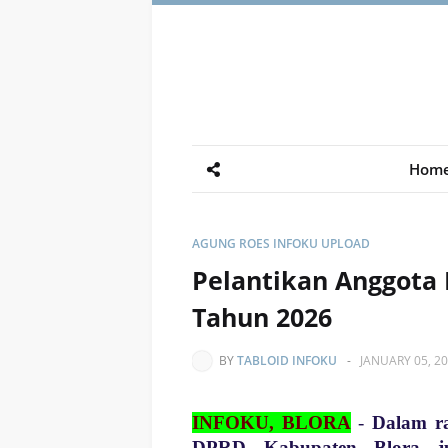
Hom
AGUNG ROES INFOKU UPLOAD
Pelantikan Anggota
Tahun 2026
BY
TABLOID INFOKU
-
JANUARY 05, 2
INFOKU, BLORA
-
Dalam ra
DPRD Kabupaten Blora ju