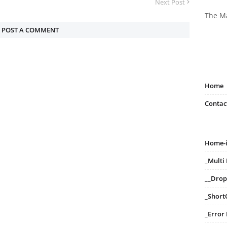
Next Post
The M
POST A COMMENT
Home
Contac
Home-
_Mult
__Dro
_Short
_Error