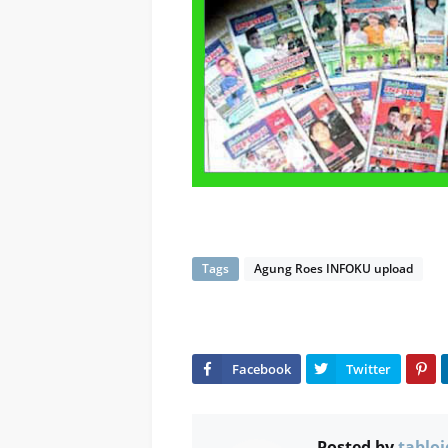
Tags
Agung Roes INFOKU upload
Posted by
tabloi