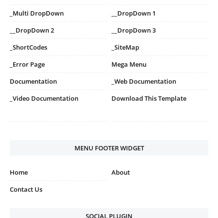
_Multi DropDown
__DropDown 1
__DropDown 2
__DropDown 3
_ShortCodes
_SiteMap
_Error Page
Mega Menu
Documentation
_Web Documentation
_Video Documentation
Download This Template
MENU FOOTER WIDGET
Home
About
Contact Us
SOCIAL PLUGIN