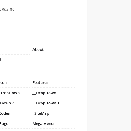
agazine
About
t
icon
Features
i DropDown
__DropDown 1
pDown 2
__DropDown 3
Codes
_SiteMap
 Page
Mega Menu