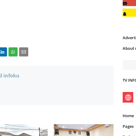
Advert
About 
d infoku
TV IN
Home
Pages