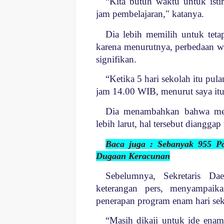
“
Kita butuh waktu untuk istir
jam pembelajaran," katanya.
Dia lebih memilih untuk teta
karena menurutnya, perbedaan wa
signifikan.
“
Ketika 5 hari sekolah itu pu
jam 14.00 WIB, menurut saya itu 
Di
a menambahkan bahwa mes
lebih larut, hal tersebut dianggap 
Baca juga : Sebanyak 955 
Dugaan Keracunan
Sebelumnya, Sekretaris D
keterangan pers, menyampai
penerapan program enam hari s
“
Masih dikaji untuk ide enam