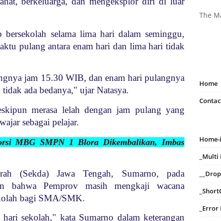
ahat, berkeluarga, dan mengeksplor diri di luar
The M
p bersekolah selama lima hari dalam seminggu,
ktu pulang antara enam hari dan lima hari tidak
langnya jam 15.30 WIB, dan enam hari pulangnya
Home
tidak ada bedanya," ujar Natasya.
Contac
kipun merasa lelah dengan jam pulang yang
wajar sebagai pelajar.
Home-
Porsi MBG SMPN 1 Blora Dikembalikan, Imbas
_Mult
aerah (Sekda) Jawa Tengah, Sumarno, pada
__Dro
kan bahwa Pemprov masih mengkaji wacana
_Short
ekolah bagi SMA/SMK.
_Error
 hari sekolah," kata Sumarno dalam keterangan