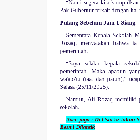
“Nanti segera kita kumpulkan 
Pak Gubernur terkait dengan hal t
Pulang Sebelum Jam 1 Siang
Sementara Kepala Sekolah 
Rozaq, menyatakan bahwa ia a
pemerintah.
“Saya selaku kepala sekol
pemerintah. Maka apapun yang 
wa'ato'tu (taat dan patuh)," u
Selasa (25/11/2025).
Namun, Ali Rozaq memiliki 
sekolah.
Baca juga : Di Usia 57 tahun
Resmi Dilantik