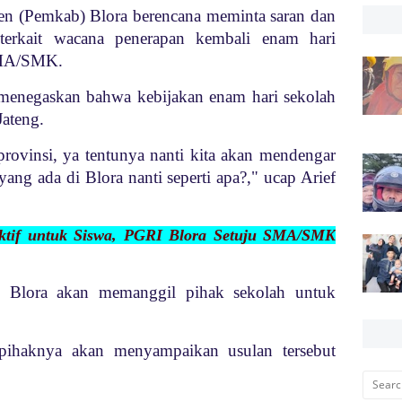
en (Pemkab) Blora berencana meminta saran dan
 terkait wacana penerapan kembali enam hari
SMA/SMK.
 menegaskan bahwa kebijakan enam hari sekolah
ateng.
rovinsi, ya tentunya nanti kita akan mendengar
g ada di Blora nanti seperti apa?," ucap Arief
fektif untuk Siswa, PGRI Blora Setuju SMA/SMK
 Blora akan memanggil pihak sekolah untuk
pihaknya akan menyampaikan usulan tersebut