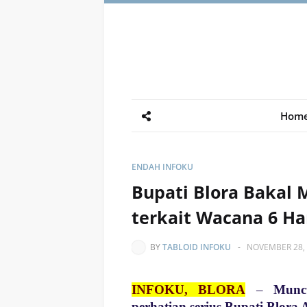
Hom
ENDAH INFOKU
Bupati Blora Bakal 
terkait Wacana 6 Har
BY
TABLOID INFOKU
-
NOVEMBER 28,
INFOKU, BLORA
–
Munc
perhatian serius Bupati Blora