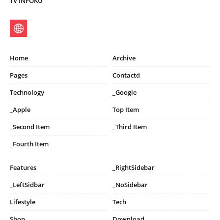
TV INFOKU
Home
Archive
Pages
Contactd
Technology
_Google
_Apple
Top Item
_Second Item
_Third Item
_Fourth Item
Features
_RightSidebar
_LeftSidbar
_NoSidebar
Lifestyle
Tech
Shop
Download