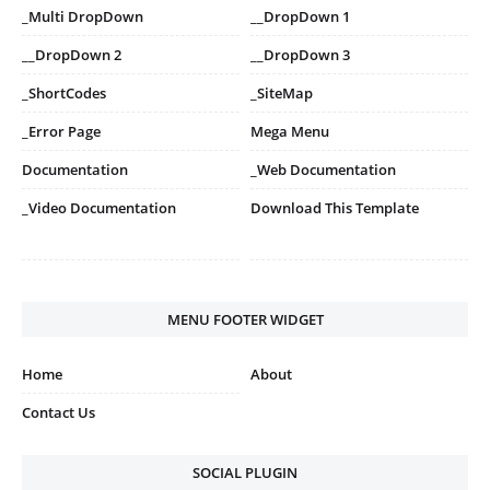
_Multi DropDown
__DropDown 1
__DropDown 2
__DropDown 3
_ShortCodes
_SiteMap
_Error Page
Mega Menu
Documentation
_Web Documentation
_Video Documentation
Download This Template
MENU FOOTER WIDGET
Home
About
Contact Us
SOCIAL PLUGIN