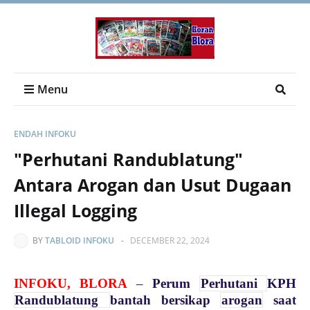
Menu
ENDAH INFOKU
"Perhutani Randublatung"
Antara Arogan dan Usut Dugaan
Illegal Logging
BY
TABLOID INFOKU
-
DECEMBER 22, 2024
INFOKU, BLORA
–
Perum
Perhutani
KPH
Randublatung
bantah bersikap
arogan
saat