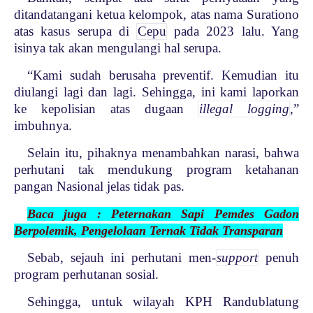
ditandatangani ketua kelompok, atas nama Surationo
atas kasus serupa di
Cepu
pada 2023 lalu. Yang
isinya tak akan mengulangi hal serupa.
“Kami sudah berusaha preventif. Kemudian itu
diulangi lagi dan lagi. Sehingga, ini kami laporkan
ke kepolisian atas dugaan
illegal logging
,”
imbuhnya.
Selain itu, pihaknya menambahkan narasi, bahwa
perhutani tak mendukung program ketahanan
pangan Nasional jelas tidak pas.
Baca juga : Peternakan Sapi Pemdes Gadon
Berpolemik, Pengelolaan Ternak Tidak Transparan
Sebab, sejauh ini perhutani men-
support
penuh
program perhutanan sosial.
Sehingga, untuk wilayah KPH Randublatung