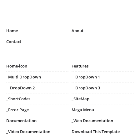
Home
About
Contact
Home-icon
Features
_Multi DropDown
__DropDown 1
__DropDown 2
__DropDown 3
_ShortCodes
_SiteMap
_Error Page
Mega Menu
Documentation
_Web Documentation
_Video Documentation
Download This Template