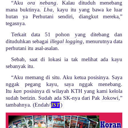
“Aku
ora
nebang
. Kalau dituduh menebang
mana buktinya.
Lha,
kayu itu yang bawa ke luar
hutan ya Perhutani sendiri, diangkut mereka,”
tegasnya.
Terkait data 51 pohon yang ditebang dan
dituduhkan sebagai
illegal logging
, menurutnya data
perhutani itu asal-asalan.
Sebab, saat di lokasi ia tak melihat ada kayu
sebanyak itu.
“Aku memang di situ. Aku ketua posisinya. Saya
nggak pegang kayu, saya nggak menebang.
Itu
kan
posisinya di wilayah KTH yang kami kelola
sudah berizin. Sudah ada SK-nya dari Pak
Jokowi
,”
tambahnya.
(Endah/
IST
)