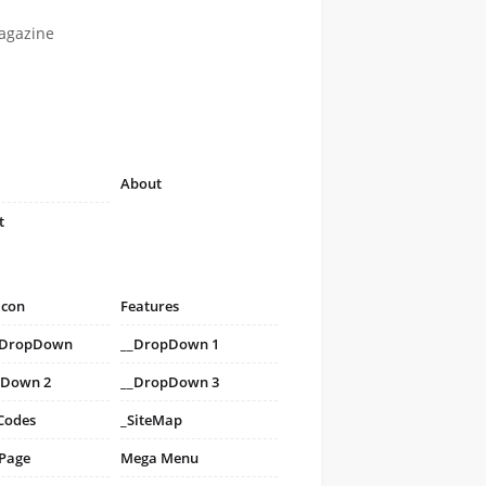
agazine
About
t
icon
Features
i DropDown
__DropDown 1
pDown 2
__DropDown 3
Codes
_SiteMap
 Page
Mega Menu