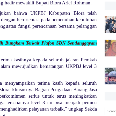
g hadir mewakili Bupati Blora Arief Rohman.
njukan bahwa UKPBJ Kabupaten Blora telah
dengan berorientasi pada pemenuhan kebutuhan
penguatan fungsi perencanaan bersama pelanggan
sih Bungkam Terkait Plafon SDN Sendanggayam
erima kasihnya kepada seluruh jajaran Pemkab
s dalam mewujudkan kematangan UKPBJ level 3
a menyampaikan terima kasih kepada seluruh
 Blora, khususnya Bagian Pengadaan Barang Jasa
 berkomitmen serius untuk terus meningkatkan
ga tercapainya level 3 ini bisa menjadi pemicu
 menghadirkan pelayanan terbaik," ungkap Sekda
but.