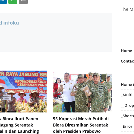
The M
d infoku
Home
Contac
Home-
_Mult
__Dro
_Short
s Blora Ikuti Panen
55 Koperasi Merah Putih di
Jagung Serentak
Blora Diresmikan Serentak
_Error
al II dan Launching
oleh Presiden Prabowo