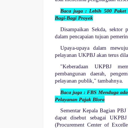
Baca juga : Lebih 500 Paket
Bagi-Bagi Proyek
Disampaikan Sekda, sektor p
dalam pencapaian tujuan pemerin
Upaya-upaya dalam mewujud
pelayanan UKPBJ akan terus dil
"Keberadaan UKPBJ mem
pembangunan daerah, pengem
pelayanan publik," tambahnya.
Baca juga : FBS Menduga ada
Pelayanan Pajak Blora
Sementar Kepala Bagian PBJ 
dapat disebut sebagai UKPBJ
(Procurement Center of Excelle