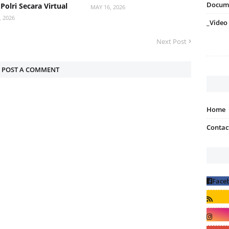
Docum
Polri Secara Virtual
MAY 16, 2026
, 2026
_Video
Next Post
POST A COMMENT
Home
Contac