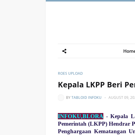
Hom
ROES UPLOAD
Kepala LKPP Beri P
BY
TABLOID INFOKU
-
AUGUST 09, 20
INFOKU,BLORA
-
Kepala L
Pemerintah (LKPP) Hendrar P
Penghargaan Kematangan Un