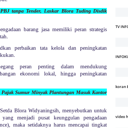
 PBJ tanpa Tender, Laskar Blora Tuding Disdik
TV IN
engadaan barang jasa memiliki peran strategis
tah.
kan perbaikan tata kelola dan peningkatan
akukan.
INFOK
egang peran penting dalam mendukung
bangan ekonomi lokal, hingga peningkatan
koran 
 Pajak Sumur Minyak Plantungan Masuk Kantor
Setda Blora Widyaningsih, menyebutkan untuk
video 
 yang menjadi pusat keunggulan pengadaan
nce), maka setidaknya harus mencapai tingkat