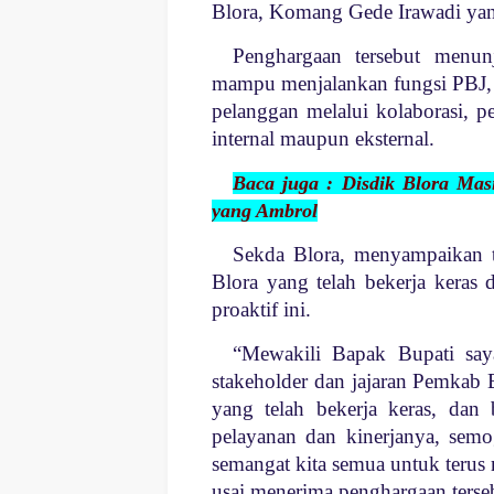
Blora, Komang Gede Irawadi yan
Penghargaan tersebut menu
mampu menjalankan fungsi PBJ, 
pelanggan melalui kolaborasi, 
internal maupun eksternal.
Baca juga : Disdik Blora Ma
yang Ambrol
Sekda Blora, menyampaikan t
Blora yang telah bekerja kera
proaktif ini.
“Mewakili Bapak Bupati say
stakeholder dan jajaran Pemkab
yang telah bekerja keras, dan
pelayanan dan kinerjanya, semo
semangat kita semua untuk terus
usai menerima penghargaan terse