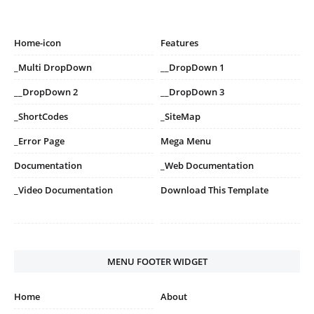
Home-icon
Features
_Multi DropDown
__DropDown 1
__DropDown 2
__DropDown 3
_ShortCodes
_SiteMap
_Error Page
Mega Menu
Documentation
_Web Documentation
_Video Documentation
Download This Template
MENU FOOTER WIDGET
Home
About