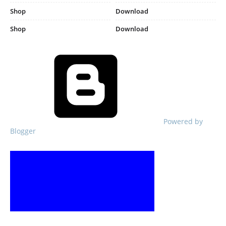
Shop
Download
Shop
Download
Powered by
Blogger
ve Advertisement