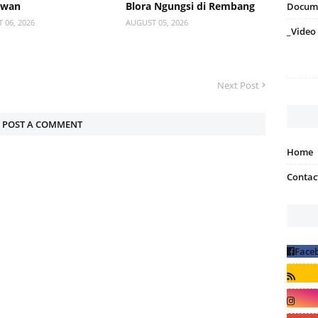
awan
Blora Ngungsi di Rembang
Docum
 06, 2026
AUGUST 05, 2026
_Video
Next Post
POST A COMMENT
Home
Contac