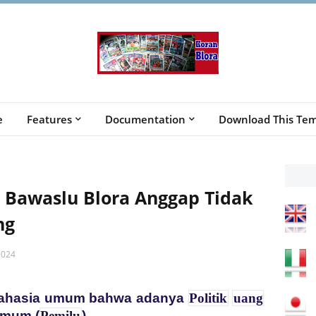
e
Features
Documentation
Download This Tem
 Bawaslu Blora Anggap Tidak
ng
2024
rahasia umum bahwa adanya
Politik
uang
Umum (
Pemilu
).