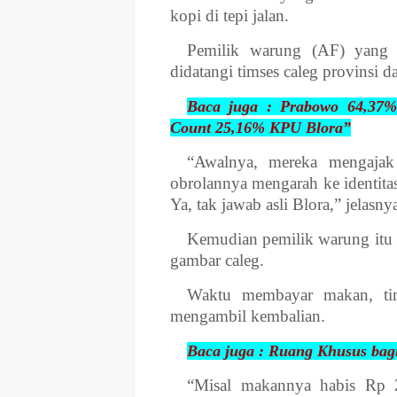
kopi di tepi jalan.
Pemilik warung (AF) yang 
didatangi timses caleg provinsi dar
Baca juga :
Prabowo 64,37%
Count 25,16% KPU Blora”
“Awalnya, mereka mengajak 
obrolannya mengarah ke identita
Ya, tak jawab asli Blora,” jelasny
Kemudian pemilik warung itu 
gambar caleg.
Waktu membayar makan, tim
mengambil kembalian.
Baca juga : Ruang Khusus bagi
“Misal makannya habis Rp 