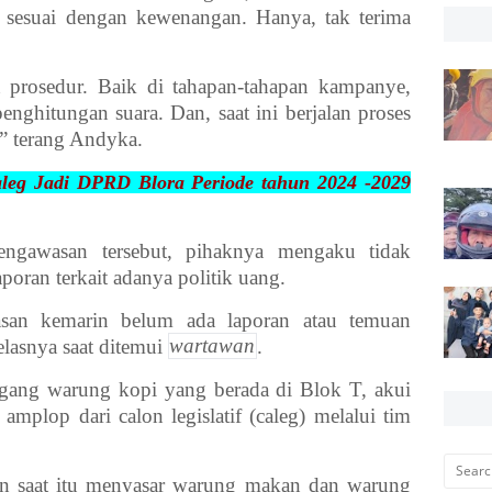
 sesuai dengan kewenangan. Hanya, tak terima
prosedur. Baik di tahapan-tahapan kampanye,
nghitungan suara. Dan, saat ini berjalan proses
,” terang Andyka.
Caleg Jadi DPRD Blora Periode tahun 2024 -2029
engawasan tersebut, pihaknya mengaku tidak
ran terkait adanya politik uang.
asan kemarin belum ada laporan atau temuan
elasnya saat ditemui
wartawan
.
dagang warung kopi yang berada di Blok T, akui
amplop dari calon legislatif (caleg) melalui tim
n saat itu menyasar warung makan dan warung