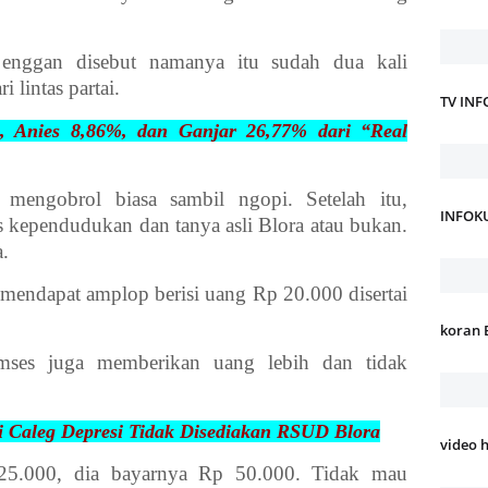
enggan disebut namanya itu sudah dua kali
i lintas partai.
TV IN
, Anies 8,86%, dan Ganjar 26,77% dari “Real
mengobrol biasa sambil ngopi. Setelah itu,
INFOK
s kependudukan dan tanya asli Blora atau bukan.
a.
mendapat amplop berisi uang Rp 20.000 disertai
koran 
ses juga memberikan uang lebih dan tidak
 Caleg Depresi Tidak Disediakan
RSUD Blora
video 
25.000, dia bayarnya Rp 50.000. Tidak mau