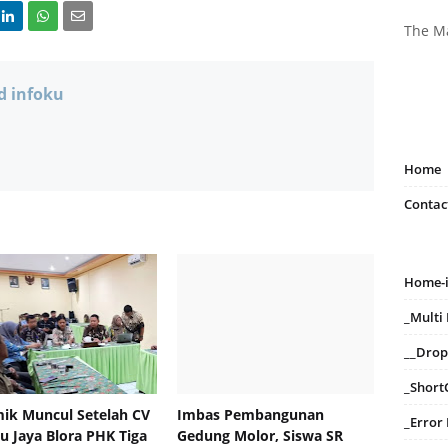
The M
d infoku
Home
Contac
Home-
_Mult
__Dro
_Short
ik Muncul Setelah CV
Imbas Pembangunan
_Error
 Jaya Blora PHK Tiga
Gedung Molor, Siswa SR