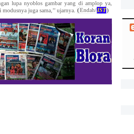
angan lupa nyoblos gambar yang di amplop ya,
api modusnya juga sama,’’ ujarnya.
(
Endah/
IST
)