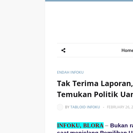
Hom
ENDAH INFOKU
Tak Terima Laporan,
Temukan Politik Ua
BY
TABLOID INFOKU
-
FEBRUARY 26, 
INFOKU, BLORA
–
Bukan 
saat menjelang Pemilihan 