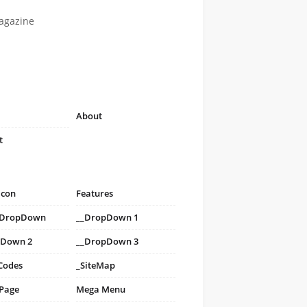
agazine
About
t
icon
Features
i DropDown
__DropDown 1
pDown 2
__DropDown 3
Codes
_SiteMap
 Page
Mega Menu