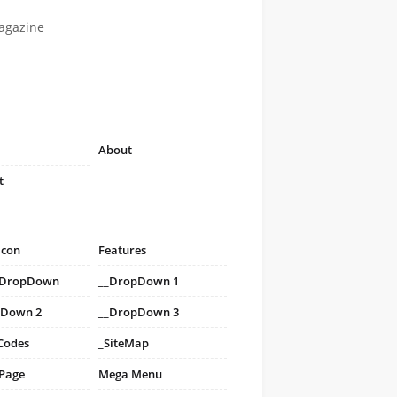
agazine
About
t
icon
Features
i DropDown
__DropDown 1
pDown 2
__DropDown 3
Codes
_SiteMap
 Page
Mega Menu