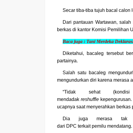
Secar tiba-tiba tujuh bacal calon 
Dari pantauan
Wartawan
, salah
berkas di kantor Komisi Pemilihan 
Baca juga :
Tani Merdeka Deklaras
Diketahui, bacaleg tersebut b
partainya.
Salah satu bacaleg mengundurk
mengundurkan diri karena merasa ad
“Tidak sehat (kondis
mendadak
reshuffle
kepengurusan. T
ucapnya saat menyerahkan berkas 
Dia juga merasa tak d
dari DPC terkait pemilu mendatang.