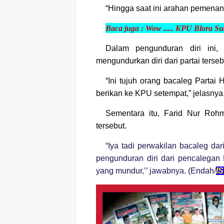
“Hingga saat ini arahan pemena
Baca juga :
Wow ..... KPU Blora S
Dalam pengunduran diri ini,
mengundurkan diri dari partai terseb
“Ini tujuh orang bacaleg Parta
berikan ke KPU setempat,” jelasnya
Sementara itu, Farid Nur Roh
tersebut.
“Iya tadi perwakilan bacaleg da
pengunduran diri dari pencalegan 
yang mundur,’’ jawabnya. (Endah
/
I