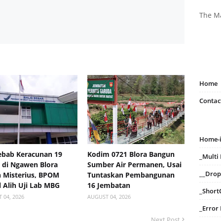
The M
Home
Contac
Home-
bab Keracunan 19
Kodim 0721 Blora Bangun
_Mult
 di Ngawen Blora
Sumber Air Permanen, Usai
__Dro
 Misterius, BPOM
Tuntaskan Pembangunan
 Alih Uji Lab MBG
16 Jembatan
_Short
 04, 2026
AUGUST 04, 2026
_Error
Next Post