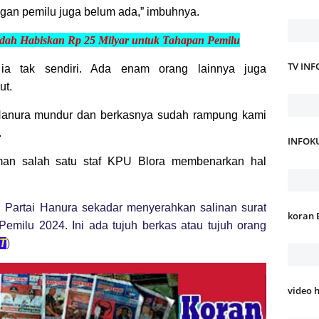
ngan pemilu juga belum ada,” imbuhnya.
udah Habiskan Rp 25 Milyar untuk Tahapan Pemilu
TV IN
 ia tak sendiri. Ada enam orang lainnya juga
ut.
i Hanura mundur dan berkasnya sudah rampung kami
.
INFOK
man salah satu staf KPU Blora membenarkan hal
ri Partai Hanura sekadar menyerahkan salinan surat
koran 
Pemilu 2024. Ini ada tujuh berkas atau tujuh orang
ST
)
video 