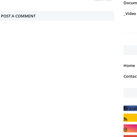
Docum
_Video
POST A COMMENT
Home
Contac