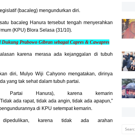
legislatif (bacaleg) mengundurkan diri.
 satu bacaleg Hanura tersebut tengah menyerahkan
Umum (KPU) Blora Selasa (31/10).
i Dukung Prabowo Gibran sebagai Capres & Cawapres
eralasan karena merasa ada kejanggalan di tubuh
an diri, Mulyo Wiji Cahyono mengatakan, dirinya
a yang tak sehat dalam tubuh partai.
i Partai Hanura), karena kemarin
idak ada rapat, tidak ada angin, tidak ada apapun,”
pengundurannya di KPU setempat kemarin.
ipedulikan, karena tidak ada arahan