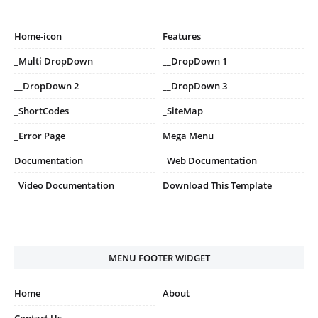
Home-icon
Features
_Multi DropDown
__DropDown 1
__DropDown 2
__DropDown 3
_ShortCodes
_SiteMap
_Error Page
Mega Menu
Documentation
_Web Documentation
_Video Documentation
Download This Template
MENU FOOTER WIDGET
Home
About