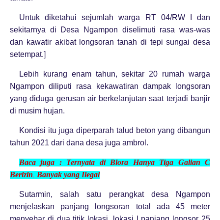
Untuk diketahui sejumlah warga RT 04/RW I dan
sekitarnya di Desa Ngampon diselimuti rasa was-was
dan kawatir akibat longsoran tanah di tepi sungai desa
setempat.]
Lebih kurang enam tahun, sekitar 20 rumah warga
Ngampon diliputi rasa kekawatiran dampak longsoran
yang diduga gerusan air berkelanjutan saat terjadi banjir
di musim hujan.
Kondisi itu juga diperparah talud beton yang dibangun
tahun 2021 dari dana desa juga ambrol.
Baca juga :
Ternyata di Blora Hanya Tiga Galian C
Berizin
,
Banyak yang Ilegal
Sutarmin, salah satu perangkat desa Ngampon
menjelaskan panjang longsoran total ada 45 meter
menyebar di dua titik lokasi, lokasi I panjang longsor 25