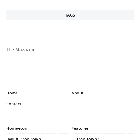
TAGS
The Magazine
Home
About
Contact
Home-icon
Features
_Multi DropDown
__DropDown 1