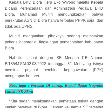
Kepala BKD Blora Heru Eko Wiyono melalui Kepala
Bidang Perencanaan dan Administrasi Pegawai BKD
Blora, Muhamad Muniri mengungkapkan bahwa
perekrutan ASN di Blora hanya terbatas PPPK saja
dan
tidak ada CPNS.
Muniri mengatakan pihaknya sedang memetakan
pekerja honorer di lingkungan pemerintahan kabupaten
Blora.
Hal itu sesuai dengan SE Menpan RB Nomor:
B/185/M.SM.02.03/2022 tertanggal 31 Mei yang isinya
meminta pejabat pembina kepegawaian (PPK)
menghapus honorer.
Baca juga :
Pertama Di Jateng, Bupati Djoko Nugroho
Lantik
P3K Blora
“Kita sudah melaksanakan pemetaan terkait dengan
jumlah pegawai di Blora. Dengan keluarnya SE tersebut