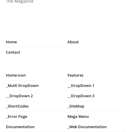
The Magazine
Home
About
Contact
Home-icon
Features
_Multi DropDown
__DropDown 1
__DropDown 2
__DropDown 3
_ShortCodes
_SiteMap
_Error Page
Mega Menu
Documentation
_Web Documentation