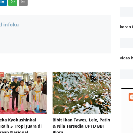
d infoku
koran 
video 
eka Kyokushinkai
Bibit Ikan Tawes, Lele, Patin
 Raih 5 Tropi Juara di
& Nila Tersedia UPTD BBI
raan Nasional
Blora