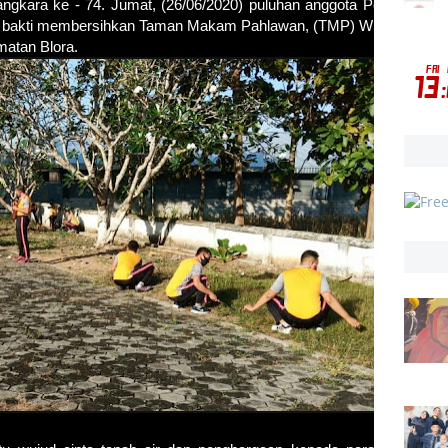
gkara ke - 74. Jumat, (26/06/2020) puluhan anggota Polres Blora
ja bakti membersihkan Taman Makam Pahlawan, (TMP) Wira))
Bhakti
matan Blora.