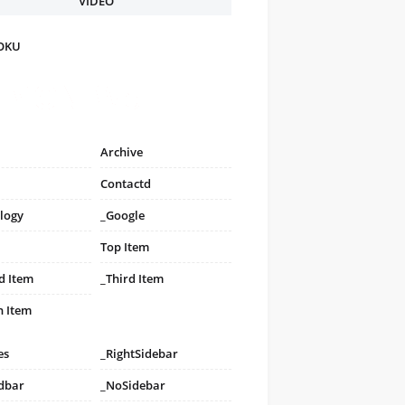
VIDEO
FOKU
Archive
Contactd
logy
_Google
Top Item
d Item
_Third Item
h Item
es
_RightSidebar
idbar
_NoSidebar