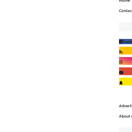
Home
Contac
Advert
About 