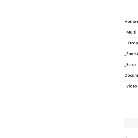
Home-
_Mult
__Dro
_Short
_Error
Docum
_Video