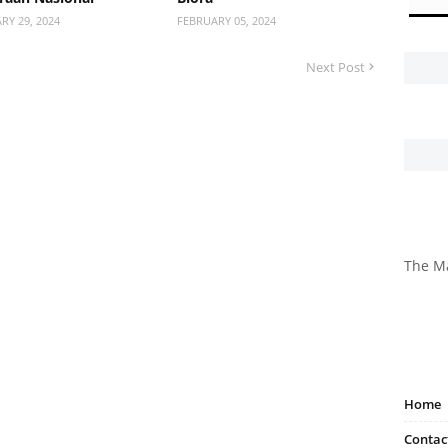
RY 29, 2024
FEBRUARY 05, 2024
Next Post
The M
Home
Contac