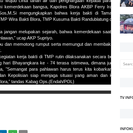
u wujud cinta tanah air dan penghargaan kepada para pahlawan
i kemerdekaan bangsa, Kapolres Blora AKBP Ferry Irawan,S.I.K.
.Sos,M.Si mengungkapkan bahwa kerja bakti di Taman Makam
di TMP Wira Bakti Blora, TMP Kusuma Bakti Randublatung dan di TMP
 jangan melupakan sejarah, bahwa kemerdekaan saat ini adalah
hlawan," ucap AKP Supriyo.
u dan memotong rumput serta memungut dan membakar sampah
t.
an kerja bakti di TMP rutin dilaksanakan secara berkala oleh
g hari Bhayangkara ke - 74 terasa istimewa, dimana juga akan di
ra, "Semangat para pahlawan harus terus kita kobarkan, tentunya
n Kepolisian siap menjaga situasi yang aman dan kondusif di
 Blora," tandas Kabag Ops.(Endah/PO
L)
TV IN
INFOK