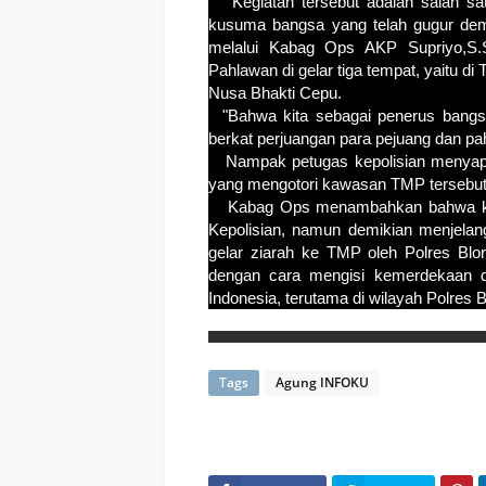
Kegiatan tersebut adalah salah sat
kusuma bangsa yang telah gugur dem
melalui Kabag Ops AKP Supriyo,S
Pahlawan di gelar tiga tempat, yaitu 
Nusa Bhakti Cepu.
"Bahwa kita sebagai penerus bangsa
berkat perjuangan para pejuang dan pa
Nampak petugas kepolisian menyap
yang mengotori kawasan TMP tersebu
Kabag Ops menambahkan bahwa kegiat
Kepolisian, namun demikian menjelan
gelar ziarah ke TMP oleh Polres Blo
dengan cara mengisi kemerdekaan da
Indonesia, terutama di wilayah Polres
Tags
Agung INFOKU