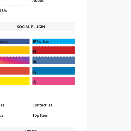
About
t Us
SOCIAL PLUGIN
ise
Contact Us
us
Top Item