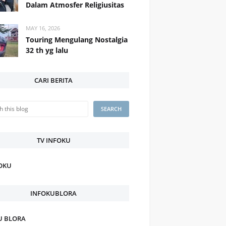
Dalam Atmosfer Religiusitas
MAY 16, 2026
Touring Mengulang Nostalgia
32 th yg lalu
CARI BERITA
TV INFOKU
FOKU
INFOKUBLORA
U BLORA