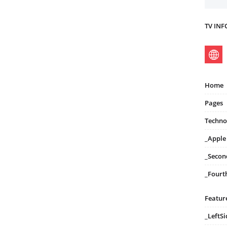
TV IN
Home
Pages
Techno
_Apple
_Secon
_Fourt
Featur
_LeftS