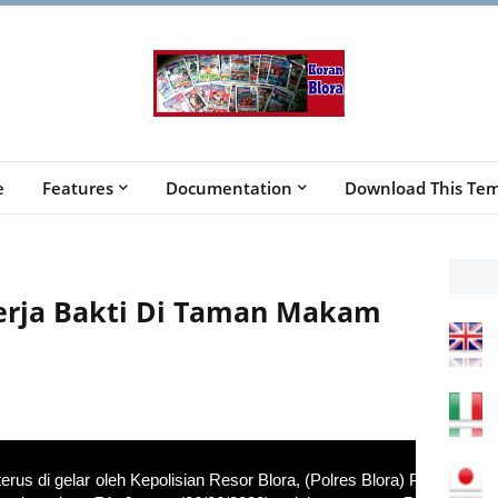
e
Features
Documentation
Download This Tem
Kerja Bakti Di Taman Makam
terus di gelar oleh Kepolisian Resor Blora, (Polres Blora) Polda Jawa