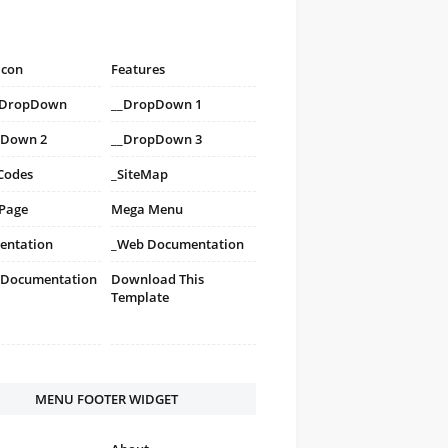
icon
Features
i DropDown
__DropDown 1
pDown 2
__DropDown 3
Codes
_SiteMap
 Page
Mega Menu
entation
_Web Documentation
 Documentation
Download This
Template
MENU FOOTER WIDGET