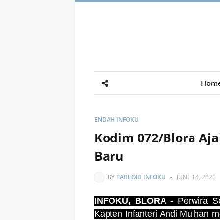
Hom
ENDAH INFOKU
Kodim 072/Blora Aj
Baru
BY
TABLOID INFOKU
-
JUNE 14, 2020
INFOKU, BLORA -
Perwira S
Kapten Infanteri Andi Mulhan 