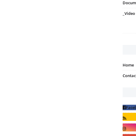
Docum
_Video
Home
Contac