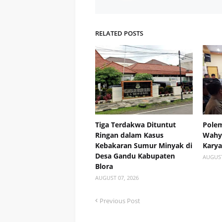
RELATED POSTS
Tiga Terdakwa Dituntut
Polem
Ringan dalam Kasus
Wahyu
Kebakaran Sumur Minyak di
Kary
Desa Gandu Kabupaten
AUGUST
Blora
AUGUST 07, 2026
Previous Post