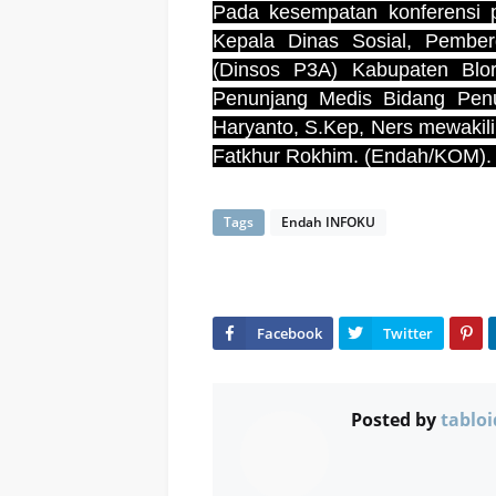
Pada kesempatan konferensi pe
Kepala Dinas Sosial, Pembe
(Dinsos P3A) Kabupaten Blo
Penunjang Medis Bidang Pen
Haryanto, S.Kep, Ners mewakil
Fatkhur Rokhim. (Endah/KOM)
Tags
Endah INFOKU
Posted by
tabloi