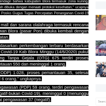
mendagri bahwa kabupaten Blora termasuk zona kuning.
ah dibuka dengan menaati protokol kesehatan,” ucapnya
ter Posko Gugus Tugas Percepatan Penanganan Covid-19
mall dan sarana olalahraga termasuk rencana
wan Blora (pasar Pon) dibuka kembali dengan
atan.
asarkan perkembangan terbaru berdasarkan
a Covid-19 Kab Blora Minggu (14/6/2020) pukul
ng Tanpa Gejala (OTG) 675 terdiri proses
tauan 550 dan meninggal 1 orang.
DP) 1.028, proses pemantauan 35, selesai
 6 orang,” ungkapnya.
gawasan (PDP) 59 orang, terdiri pengawasan
gatif-bukan Covid-19), meninggal 0 (menunggu
ai pengawasan 37 (negatif).