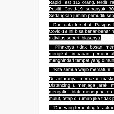
Rapid Test 112 orang, terdiri 
Positif Covid-19 sebanyak 3
Sedangkan jumlah pemudik seba
Dari data tersebut, Pasipos
Covid-19 ini bisa benar-benar 
aktivitas seperti biasanya.
Pihaknya tidak bosan meng
mengikuti imbauan pemerint
menghindari tempat yang dimun
“Kita semua wajib mematuhi im
Di antaranya memakai masker
Distancing ), menjaga jarak,
mengalir, tidak menggunaka
mulut, tetap di rumah jika tidak 
“Dan yang terpenting terapkan 