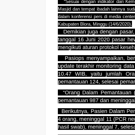
“Sesuai dengan indikator dari Ke
Masjid dan tempat ibadah lainnya sud
dalam konferensi pers di media cen
Kabupaten Blora, Minggu (14/6/2020).
Demikian juga dengan pasar, 
tanggal 16 Juni 2020 pasar he
mengikuti aturan protokol keseh
Pasiops menyampaikan, berd
update terakhir monitoring dat
10.47 WIB, yaitu jumlah Ora
pemantauan 124, selesai peman
“Orang Dalam Pemantauan (O
pemantauan 987 dan meninggal
Berikutnya, Pasien Dalam Pen
4 orang, meninggal 11 (PCR ne
hasil swab), meninggal 7, seles