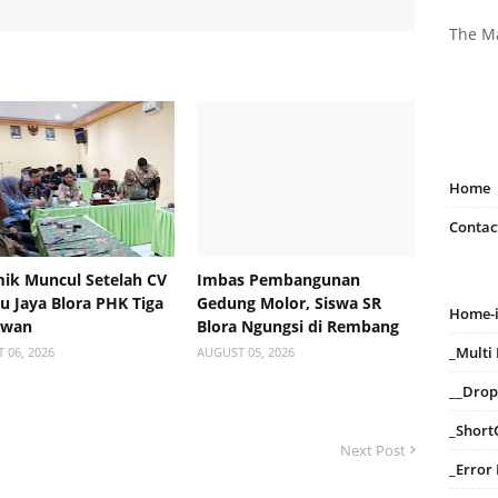
The M
Home
Contac
ik Muncul Setelah CV
Imbas Pembangunan
 Jaya Blora PHK Tiga
Gedung Molor, Siswa SR
Home-
awan
Blora Ngungsi di Rembang
_Mult
 06, 2026
AUGUST 05, 2026
__Dro
_Short
Next Post
_Error