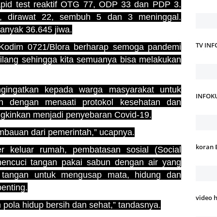
rapid test reaktif OTG 77, ODP 33 dan PDP 3.
0, dirawat 22, sembuh 5 dan 3 meninggal.
nyak 36.645 jiwa.
TV IN
 Kodim 0721/Blora berharap semoga pandemi
hilang sehingga kita semuanya bisa melakukan
ingatkan kepada warga masyarakat untuk
INFOK
ah dengan menaati protokol kesehatan dan
gkinkan menjadi penyebaran Covid-19.
bauan dari pemerintah,” ucapnya.
koran 
 keluar rumah, pembatasan sosial (Social
 mencuci tangan pakai sabun dengan air yang
n tangan untuk mengusap mata, hidung dan
penting.
video 
pola hidup bersih dan sehat,” tandasnya.