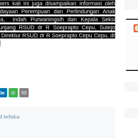
rs kali ini juga disampaikan informasi oleh
rdayaan Perempuan dan Perlindungan Anak
ra, Indah Purwaningsih dan Kepala Seksi
unjang RSUD dr R Soeprapto Cepu, Sutejo
i Direktur RSUD dr R Soeprapto Cepu Cepu, dr
.
d infoku