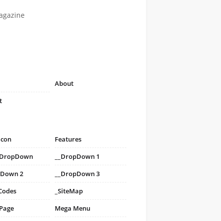
agazine
About
t
icon
Features
i DropDown
__DropDown 1
pDown 2
__DropDown 3
Codes
_SiteMap
 Page
Mega Menu