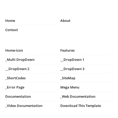
Home
About
Contact
Home-icon
Features
_Multi DropDown
__DropDown 1
__DropDown 2
__DropDown 3
_ShortCodes
_SiteMap
_Error Page
Mega Menu
Documentation
_Web Documentation
_Video Documentation
Download This Template