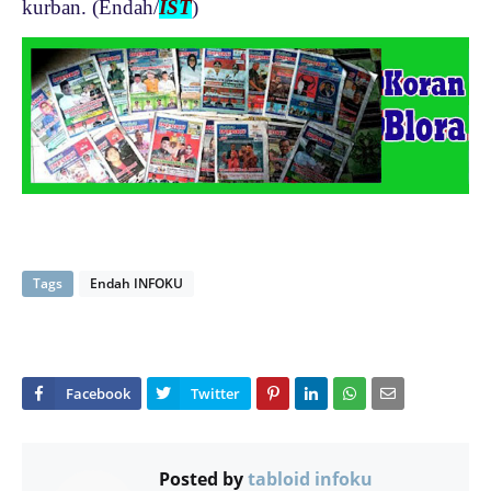
kurban. (Endah/
IST
)
Tags
Endah INFOKU
Posted by
tabloid infoku