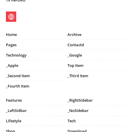
TV INFOKU
Home
Archive
Pages
Contactd
Technology
_Google
_Apple
Top Item
_Second Item
_Third Item
_Fourth Item
Features
_RightSidebar
_LeftSidbar
_NoSidebar
Lifestyle
Tech
Shop
Download