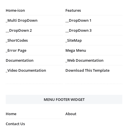
Home-icon
Features
_Multi DropDown
__DropDown 1
__DropDown 2
__DropDown 3
_ShortCodes
_SiteMap
_Error Page
Mega Menu
Documentation
_Web Documentation
_Video Documentation
Download This Template
MENU FOOTER WIDGET
Home
About
Contact Us