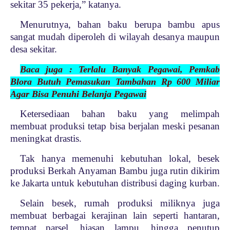
sekitar 35 pekerja,” katanya.
Menurutnya, bahan baku berup
a bambu apus
sangat mudah diperoleh di wilayah desanya maupun
desa sekitar.
Baca juga : Terlalu Banyak Pegawai, Pemkab
Blora Butuh Pemasukan Tambahan Rp 600 Miliar
Agar Bisa Penuhi Belanja Pegawai
Ketersediaan bahan baku yang melimpah
membuat produksi tetap bisa berjalan meski pesanan
meningkat drastis.
Tak hanya memenuhi kebutuhan lokal, besek
produksi Berkah Anyaman Bambu juga rutin dikirim
ke Jakarta untuk kebutuhan distribusi daging kurban.
Selain besek, rumah produksi miliknya juga
membuat berbagai kerajinan lain seperti hantaran,
tempat parsel, hiasan lampu, hingga penutup