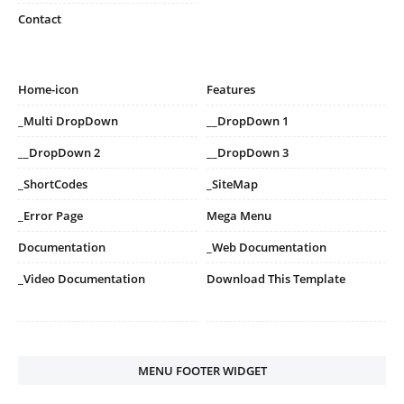
Contact
Home-icon
Features
_Multi DropDown
__DropDown 1
__DropDown 2
__DropDown 3
_ShortCodes
_SiteMap
_Error Page
Mega Menu
Documentation
_Web Documentation
_Video Documentation
Download This Template
MENU FOOTER WIDGET